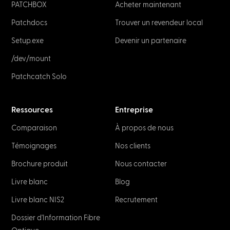
NETWORK & IT
Fiber Optic Connectors & Plug Types
January 2, 2023