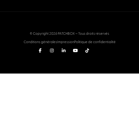
NETWORK & IT
What are SC fiber optic connectors?
January 2, 2023
NETWORK & IT
What are RJ11 connectors? Everything
you need to know
January 2, 2023