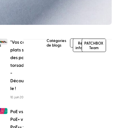
ding
Catégories
"Vos câbles
News
Réseau et
PATCHBOX
s
de blogs
informatique
Team
plats sont-ils
des paires
torsadées ?”
-
Découvrons-
le !
10. juin 2023
PoE vs.
PoE+ vs.
PoE++ :