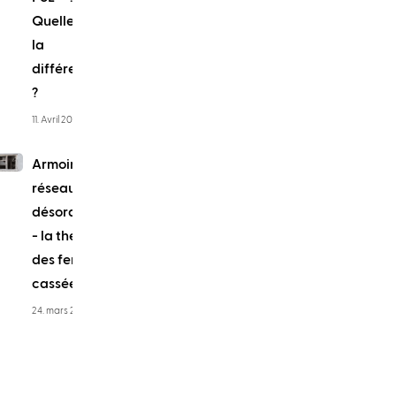
Quelle est
la
différence
?
11. Avril 2022
Armoires
réseau
désordonnées
- la théorie
des fenêtres
cassées
24. mars 2021