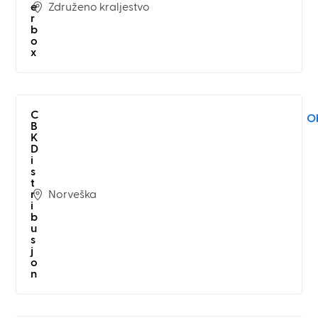
Združeno kraljestvo
e
r
b
o
x
C
Ob
B
K
D
i
s
t
Norveška
r
i
b
u
s
j
o
n