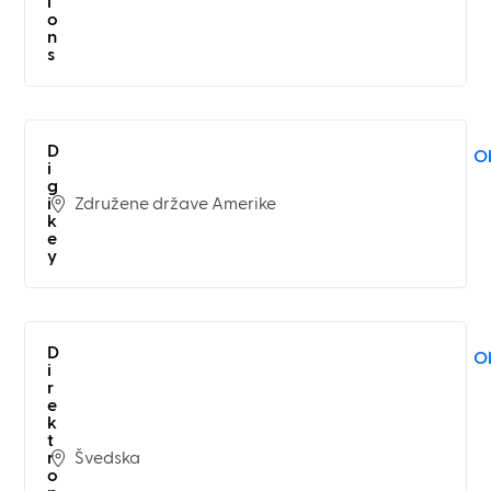
i
o
n
s
D
Ob
i
g
Združene države Amerike
i
k
e
y
D
Ob
i
r
e
k
t
Švedska
r
o