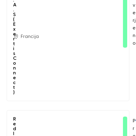
.
A
v
.
e
S
(
rj
E
e
x
e
n
Francija
r
o
t
i
s
C
o
n
n
e
c
t
)
R
P
e
r
d
l