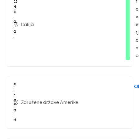
r
O
R
e
E
.
v
o
Italija
e
.
o
rj
.
e
n
o
F
Ob
i
r
e
Združene države Amerike
F
o
l
d