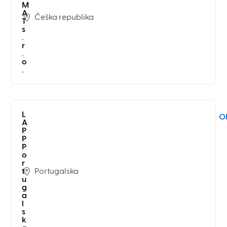
M
A
Češka republika
T
s
.
r
.
o
.
L
Ob
A
P
P
P
o
r
Portugalska
t
u
g
a
l
s
k