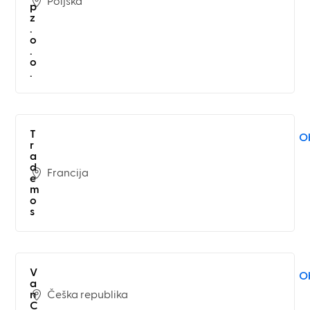
Poljska
p
z
.
o
.
o
.
T
Ob
r
a
d
Francija
e
m
o
s
V
Ob
a
Češka republika
n
C