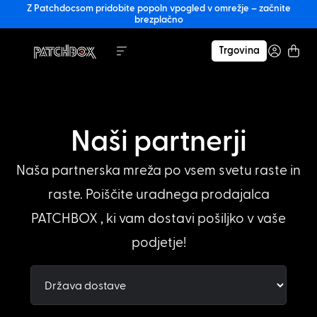
Z Patchdocsom pridobite popoln vpogled v omrežje – začnite
brezplačno
Trgovina
Naši partnerji
Naša partnerska mreža po vsem svetu raste in
raste. Poiščite uradnega prodajalca
PATCHBOX , ki vam dostavi pošiljko v vaše
podjetje!