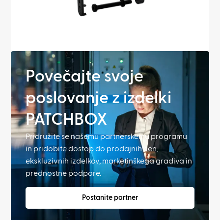
Povečajte svoje
poslovanje z izdelki
PATCHBOX
Pridružite se našemu partnerskemu programu
in pridobite dostop do prodajnih cen,
ekskluzivnih izdelkov, marketinškega gradiva in
prednostne podpore.
Postanite partner