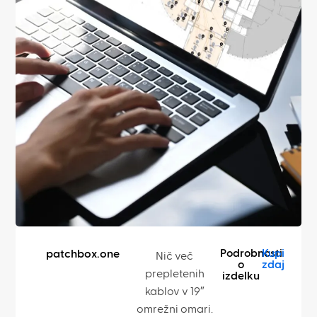
Podrobnosti
Kupi
patchbox.one
Nič več
o
zdaj
prepletenih
izdelku
kablov v 19″
omrežni omari.