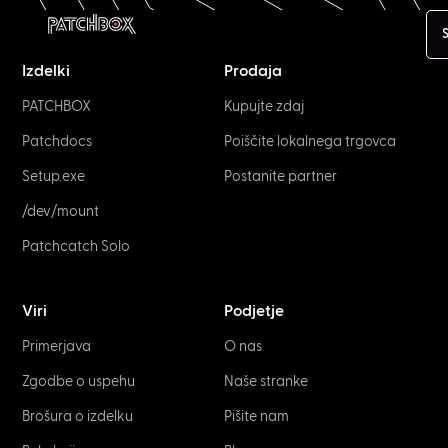
S
Izdelki
Prodaja
PATCHBOX
Kupujte zdaj
Patchdocs
Poiščite lokalnega trgovca
Setup.exe
Postanite partner
/dev/mount
Patchcatch Solo
Viri
Podjetje
Primerjava
O nas
Zgodbe o uspehu
Naše stranke
Brošura o izdelku
Pišite nam