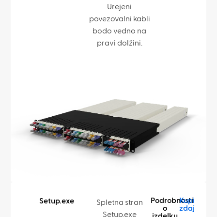
Urejeni
povezovalni kabli
bodo vedno na
pravi dolžini.
Podrobnosti
Kupi
Setup.exe
Spletna stran
o
zdaj
Setup.exe
izdelku