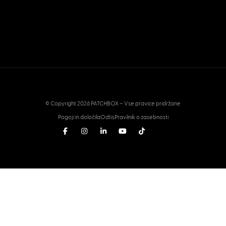
© Copyright 2026 PATCHBOX – Vse pravice pridržane
Pogoji in določila
Odtis
Pravilnik o zasebnosti