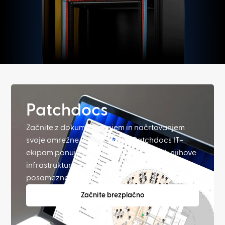
Patchdocs
Začnite z dokumentiranjem in načrtovanjem
svoje omrežne infrastrukture. Patchdocs IT-
ekipam ponuja popoln digitalni dvojnik njihove
infrastrukture – od stavbe vse do
posameznega vmesnika.
Začnite brezplačno