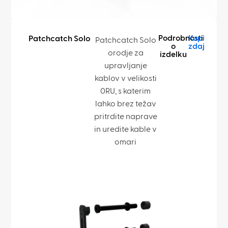
Podrobnosti
Kupi
Patchcatch Solo
Patchcatch Solo
o
zdaj
orodje za
izdelku
upravljanje
kablov v velikosti
0RU, s katerim
lahko brez težav
pritrdite naprave
in uredite kable v
omari