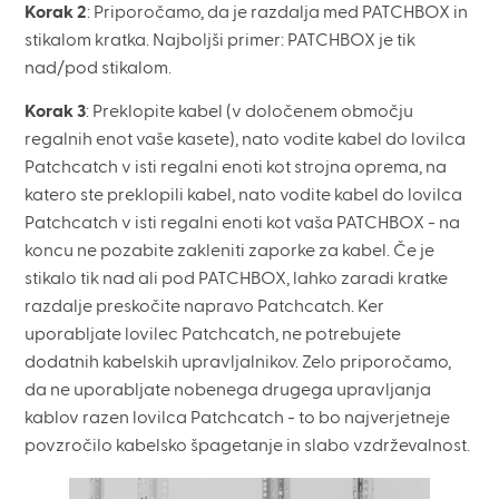
Korak 2
: Priporočamo, da je razdalja med PATCHBOX in
stikalom kratka. Najboljši primer: PATCHBOX je tik
nad/pod stikalom.
Korak 3
: Preklopite kabel (v določenem območju
regalnih enot vaše kasete), nato vodite kabel do lovilca
Patchcatch v isti regalni enoti kot strojna oprema, na
katero ste preklopili kabel, nato vodite kabel do lovilca
Patchcatch v isti regalni enoti kot vaša PATCHBOX - na
koncu ne pozabite zakleniti zaporke za kabel. Če je
stikalo tik nad ali pod PATCHBOX, lahko zaradi kratke
razdalje preskočite napravo Patchcatch. Ker
uporabljate lovilec Patchcatch, ne potrebujete
dodatnih kabelskih upravljalnikov. Zelo priporočamo,
da ne uporabljate nobenega drugega upravljanja
kablov razen lovilca Patchcatch - to bo najverjetneje
povzročilo kabelsko špagetanje in slabo vzdrževalnost.