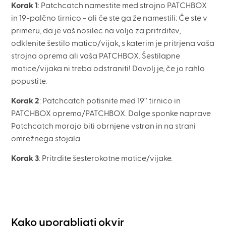
Korak 1
: Patchcatch namestite med strojno PATCHBOX
in 19-palčno tirnico - ali če ste ga že namestili: Če ste v
primeru, da je vaš nosilec na voljo za pritrditev,
odklenite šestilo matico/vijak, s katerim je pritrjena vaša
strojna oprema ali vaša PATCHBOX. Šestilapne
matice/vijaka ni treba odstraniti! Dovolj je, če jo rahlo
popustite.
Korak 2
: Patchcatch potisnite med 19'' tirnico in
PATCHBOX opremo/PATCHBOX. Dolge sponke naprave
Patchcatch morajo biti obrnjene vstran in na strani
omrežnega stojala.
Korak 3
: Pritrdite šesterokotne matice/vijake.
Kako uporabljati okvir