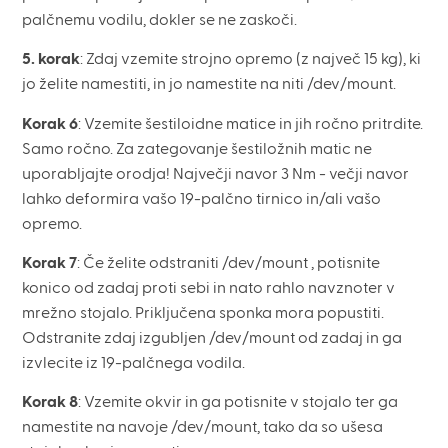
palčnemu vodilu, dokler se ne zaskoči.
5. korak
: Zdaj vzemite strojno opremo (z največ 15 kg), ki
jo želite namestiti, in jo namestite na niti /dev/mount.
Korak 6
: Vzemite šestiloidne matice in jih ročno pritrdite.
Samo ročno. Za zategovanje šestiložnih matic ne
uporabljajte orodja! Največji navor 3 Nm - večji navor
lahko deformira vašo 19-palčno tirnico in/ali vašo
opremo.
Korak 7
: Če želite odstraniti /dev/mount , potisnite
konico od zadaj proti sebi in nato rahlo navznoter v
mrežno stojalo. Priključena sponka mora popustiti.
Odstranite zdaj izgubljen /dev/mount od zadaj in ga
izvlecite iz 19-palčnega vodila.
Korak 8
: Vzemite okvir in ga potisnite v stojalo ter ga
namestite na navoje /dev/mount, tako da so ušesa