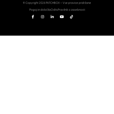
© Copyright 2026 PATCHBOX – Vse pravice pridržane
Pogoji in določila
Odtis
Pravilnik o zasebnosti