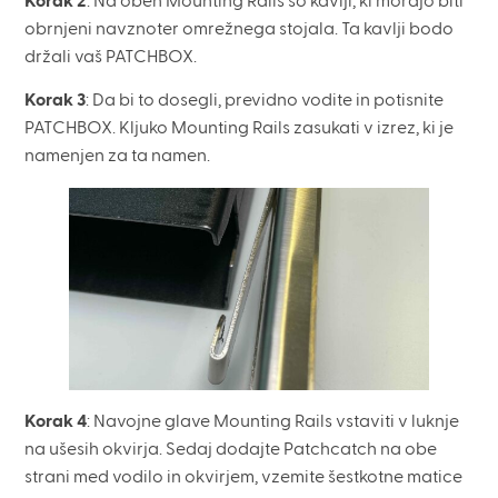
Korak 2
: Na obeh Mounting Rails so kavlji, ki morajo biti
obrnjeni navznoter omrežnega stojala. Ta kavlji bodo
držali vaš PATCHBOX.
Korak 3
: Da bi to dosegli, previdno vodite in potisnite
PATCHBOX. Kljuko Mounting Rails zasukati v izrez, ki je
namenjen za ta namen.
Korak 4
: Navojne glave Mounting Rails vstaviti v luknje
na ušesih okvirja. Sedaj dodajte Patchcatch na obe
strani med vodilo in okvirjem, vzemite šestkotne matice