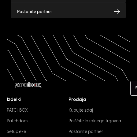
Postanite partner
S
Izdelki
Prodaja
PATCHBOX
Kupujte zdaj
Patchdocs
Poiščite lokalnega trgovca
Setup.exe
Postanite partner