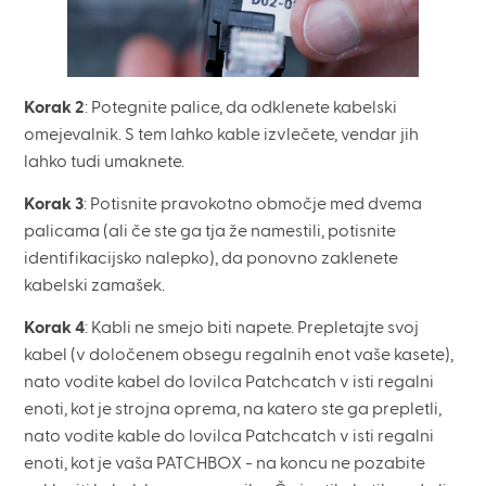
Korak 2
: Potegnite palice, da odklenete kabelski
omejevalnik. S tem lahko kable izvlečete, vendar jih
lahko tudi umaknete.
Korak 3
: Potisnite pravokotno območje med dvema
palicama (ali če ste ga tja že namestili, potisnite
identifikacijsko nalepko), da ponovno zaklenete
kabelski zamašek.
Korak 4
: Kabli ne smejo biti napete. Prepletajte svoj
kabel (v določenem obsegu regalnih enot vaše kasete),
nato vodite kabel do lovilca Patchcatch v isti regalni
enoti, kot je strojna oprema, na katero ste ga prepletli,
nato vodite kable do lovilca Patchcatch v isti regalni
enoti, kot je vaša PATCHBOX - na koncu ne pozabite