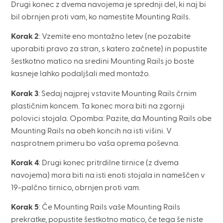
Drugi konec z dvema navojema je sprednji del, ki naj bi
bil obrnjen proti vam, ko namestite Mounting Rails.
Korak 2
: Vzemite eno montažno letev (ne pozabite
uporabiti pravo za stran, s katero začnete) in popustite
šestkotno matico na sredini Mounting Rails jo boste
kasneje lahko podaljšali med montažo.
Korak 3
: Sedaj najprej vstavite Mounting Rails črnim
plastičnim koncem. Ta konec mora biti na zgornji
polovici stojala. Opomba: Pazite, da Mounting Rails obe
Mounting Rails na obeh koncih na isti višini. V
nasprotnem primeru bo vaša oprema poševna.
Korak 4
: Drugi konec pritrdilne tirnice (z dvema
navojema) mora biti na isti enoti stojala in nameščen v
19-palčno tirnico, obrnjen proti vam.
Korak 5
: Če Mounting Rails vaše Mounting Rails
prekratke, popustite šestkotno matico, če tega še niste