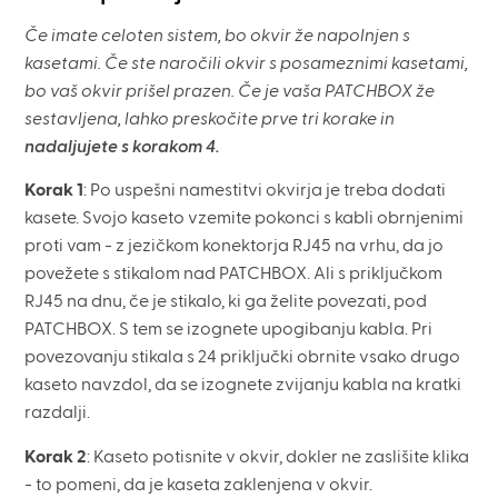
Če imate celoten sistem, bo okvir že napolnjen s
kasetami. Če ste naročili okvir s posameznimi kasetami,
bo vaš okvir prišel prazen. Če je vaša PATCHBOX že
sestavljena, lahko preskočite prve tri korake in
nadaljujete s korakom 4.
Korak 1
: Po uspešni namestitvi okvirja je treba dodati
kasete. Svojo kaseto vzemite pokonci s kabli obrnjenimi
proti vam - z jezičkom konektorja RJ45 na vrhu, da jo
povežete s stikalom nad PATCHBOX. Ali s priključkom
RJ45 na dnu, če je stikalo, ki ga želite povezati, pod
PATCHBOX. S tem se izognete upogibanju kabla. Pri
povezovanju stikala s 24 priključki obrnite vsako drugo
kaseto navzdol, da se izognete zvijanju kabla na kratki
razdalji.
Korak 2
: Kaseto potisnite v okvir, dokler ne zaslišite klika
- to pomeni, da je kaseta zaklenjena v okvir.