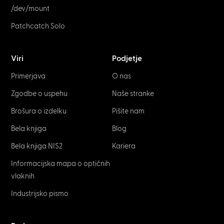
/dev/mount
Patchcatch Solo
Viri
Podjetje
Primerjava
O nas
Zgodbe o uspehu
Naše stranke
Brošura o izdelku
Pišite nam
Bela knjiga
Blog
Bela knjiga NIS2
Kariera
Informacijska mapa o optičnih
vlaknih
Industrijsko pismo