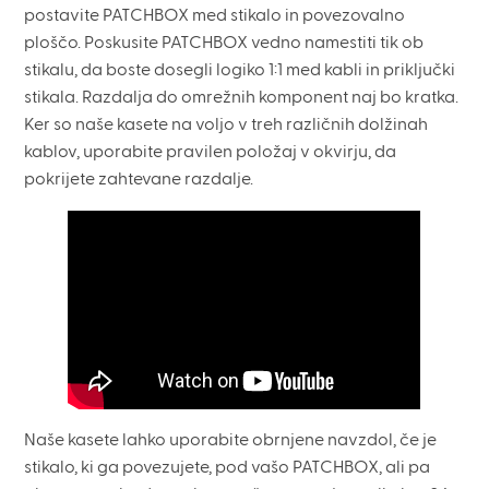
postavite PATCHBOX med stikalo in povezovalno
ploščo. Poskusite PATCHBOX vedno namestiti tik ob
stikalu, da boste dosegli logiko 1:1 med kabli in priključki
stikala. Razdalja do omrežnih komponent naj bo kratka.
Ker so naše kasete na voljo v treh različnih dolžinah
kablov, uporabite pravilen položaj v okvirju, da
pokrijete zahtevane razdalje.
Naše kasete lahko uporabite obrnjene navzdol, če je
stikalo, ki ga povezujete, pod vašo PATCHBOX, ali pa