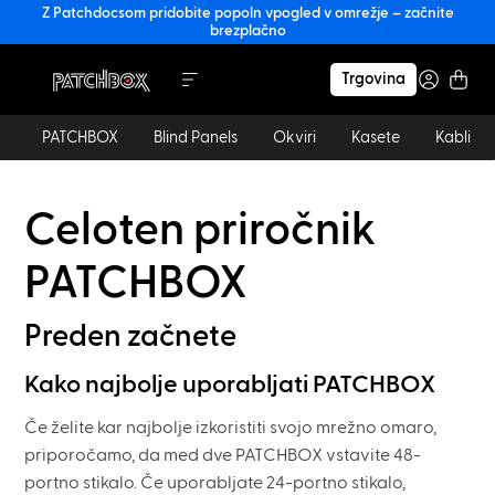
Z Patchdocsom pridobite popoln vpogled v omrežje – začnite
brezplačno
Trgovina
PATCHBOX
Blind Panels
Okviri
Kasete
Kabli
Celoten priročnik
PATCHBOX
Preden začnete
Kako najbolje uporabljati PATCHBOX
Če želite kar najbolje izkoristiti svojo mrežno omaro,
priporočamo, da med dve PATCHBOX vstavite 48-
portno stikalo. Če uporabljate 24-portno stikalo,