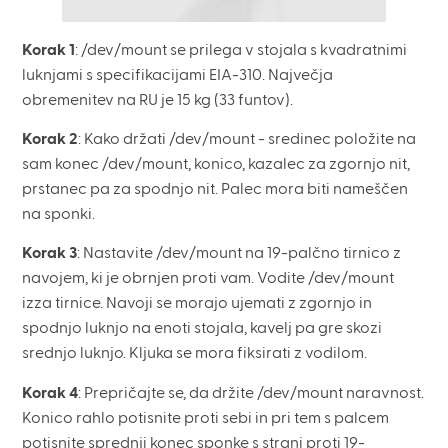
Korak 1
: /dev/mount se prilega v stojala s kvadratnimi
luknjami s specifikacijami EIA-310. Največja
obremenitev na RU je 15 kg (33 funtov).
Korak 2
: Kako držati /dev/mount - sredinec položite na
sam konec /dev/mount, konico, kazalec za zgornjo nit,
prstanec pa za spodnjo nit. Palec mora biti nameščen
na sponki.
Korak 3
: Nastavite /dev/mount na 19-palčno tirnico z
navojem, ki je obrnjen proti vam. Vodite /dev/mount
izza tirnice. Navoji se morajo ujemati z zgornjo in
spodnjo luknjo na enoti stojala, kavelj pa gre skozi
srednjo luknjo. Kljuka se mora fiksirati z vodilom.
Korak 4
: Prepričajte se, da držite /dev/mount naravnost.
Konico rahlo potisnite proti sebi in pri tem s palcem
potisnite sprednji konec sponke s strani proti 19-