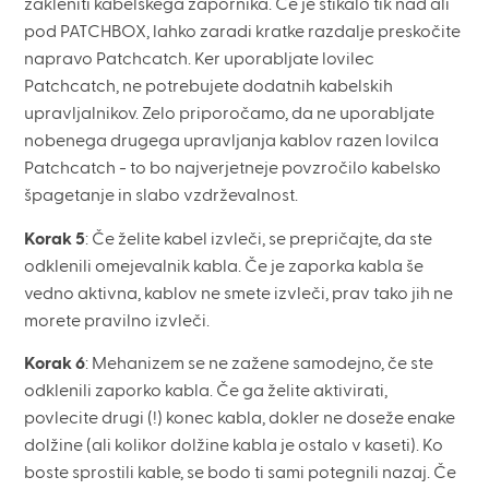
zakleniti kabelskega zapornika. Če je stikalo tik nad ali
pod PATCHBOX, lahko zaradi kratke razdalje preskočite
napravo Patchcatch. Ker uporabljate lovilec
Patchcatch, ne potrebujete dodatnih kabelskih
upravljalnikov. Zelo priporočamo, da ne uporabljate
nobenega drugega upravljanja kablov razen lovilca
Patchcatch - to bo najverjetneje povzročilo kabelsko
špagetanje in slabo vzdrževalnost.
Korak 5
: Če želite kabel izvleči, se prepričajte, da ste
odklenili omejevalnik kabla. Če je zaporka kabla še
vedno aktivna, kablov ne smete izvleči, prav tako jih ne
morete pravilno izvleči.
Korak 6
: Mehanizem se ne zažene samodejno, če ste
odklenili zaporko kabla. Če ga želite aktivirati,
povlecite drugi (!) konec kabla, dokler ne doseže enake
dolžine (ali kolikor dolžine kabla je ostalo v kaseti). Ko
boste sprostili kable, se bodo ti sami potegnili nazaj. Če