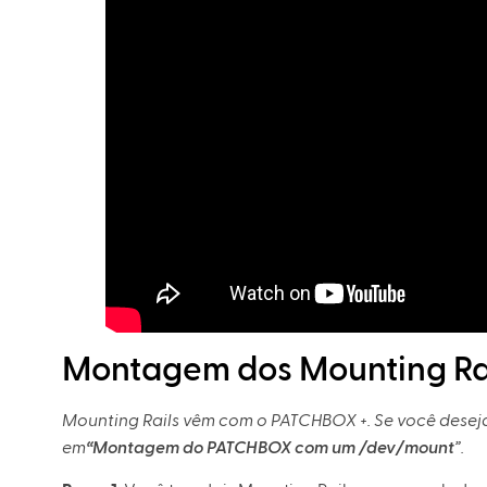
Montagem dos Mounting Ra
Mounting Rails vêm com o PATCHBOX +. Se você deseja
em
“Montagem do PATCHBOX com um /dev/mount
”.