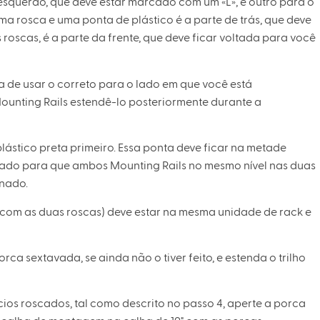
 esquerdo, que deve estar marcado com um «L», e outro para o
uma rosca e uma ponta de plástico é a parte de trás, que deve
roscas, é a parte da frente, que deve ficar voltada para você
a de usar o correto para o lado em que você está
unting Rails estendê-lo posteriormente durante a
plástico preta primeiro. Essa ponta deve ficar na metade
dado para que ambos Mounting Rails no mesmo nível nas duas
inado.
com as duas roscas) deve estar na mesma unidade de rack e
orca sextavada, se ainda não o tiver feito, e estenda o trilho
cios roscados, tal como descrito no passo 4, aperte a porca