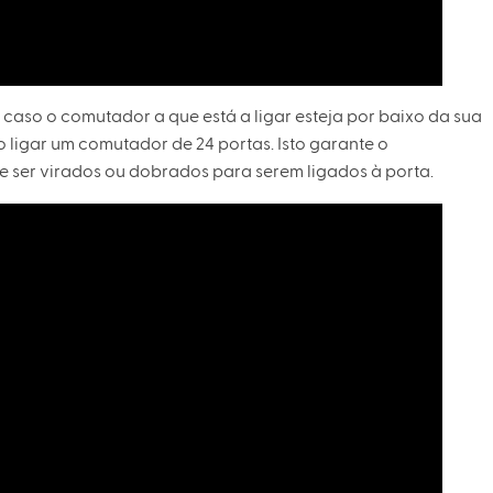
 caso o comutador a que está a ligar esteja por baixo da sua
igar um comutador de 24 portas. Isto garante o
e ser virados ou dobrados para serem ligados à porta.