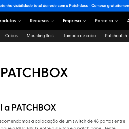
tenha visibilidade total da rede com o Patchdocs - Comece gratuitame
rodutos
Recursos
Empresa
Parceiro
Cabos
Mounting Rails
Tampão de cabo
Patchcatch
o PATCHBOX
al a PATCHBOX
, recomendamos a colocação de um switch de 48 portas entre
oloque a PATCHBOX entre o switch e o patch panel. Tente