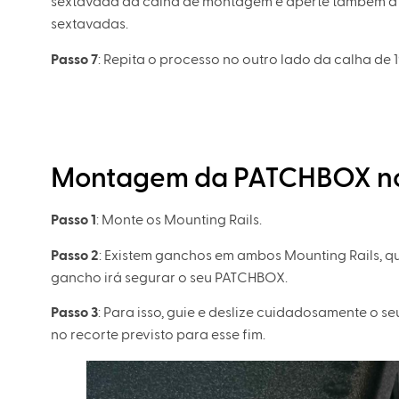
sextavada da calha de montagem e aperte também a 
sextavadas.
Passo 7
: Repita o processo no outro lado da calha de 1
Montagem da PATCHBOX nos
Passo 1
: Monte os Mounting Rails.
Passo 2
: Existem ganchos em ambos Mounting Rails, que
gancho irá segurar o seu PATCHBOX.
Passo 3
: Para isso, guie e deslize cuidadosamente o
no recorte previsto para esse fim.