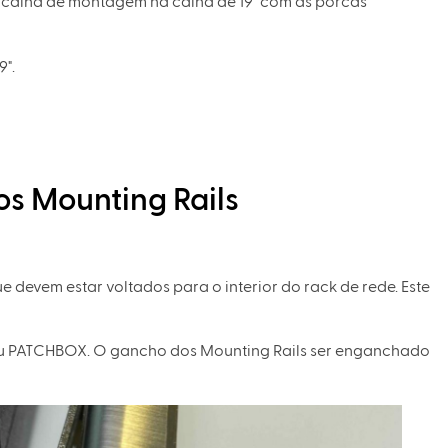
calha de montagem na calha de 19" com as porcas
9".
 Mounting Rails
 devem estar voltados para o interior do rack de rede. Este
 seu PATCHBOX. O gancho dos Mounting Rails ser enganchado