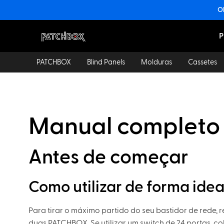
Ob
P
PATCHBOX
Blind Panels
Molduras
Cassetes
Manual complet
Antes de começar
Como utilizar de forma ide
Para tirar o máximo partido do seu bastidor de rede
duas PATCHBOX. Se utilizar um switch de 24 portas, c