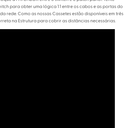
h para obter uma lógica 1:1 entre os cabos e as portas do
da rede. Como as nossas Cassetes estão disponíveis em três
rreta na Estrutura para cobrir as distâncias necessárias.