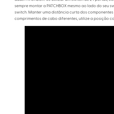
sempre montar a PATCHBOX mesmo ao lado do seu switc
switch. Manter uma distância curta dos componentes 
comprimentos de cabo diferentes, utilize a posição co