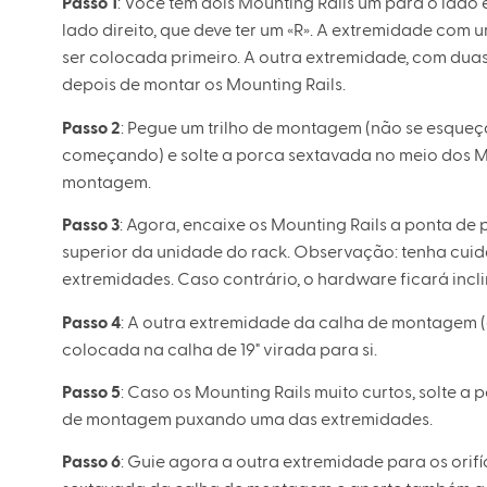
Passo 1
: Você tem dois Mounting Rails um para o lado
lado direito, que deve ter um «R». A extremidade com 
ser colocada primeiro. A outra extremidade, com duas 
depois de montar os Mounting Rails.
Passo 2
: Pegue um trilho de montagem (não se esqueç
começando) e solte a porca sextavada no meio dos Mo
montagem.
Passo 3
: Agora, encaixe os Mounting Rails a ponta de 
superior da unidade do rack. Observação: tenha cui
extremidades. Caso contrário, o hardware ficará incl
Passo 4
: A outra extremidade da calha de montagem (
colocada na calha de 19" virada para si.
Passo 5
: Caso os Mounting Rails muito curtos, solte a p
de montagem puxando uma das extremidades.
Passo 6
: Guie agora a outra extremidade para os orifí