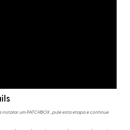
ils
 instalar um PATCHBOX , pule esta etapa e continue