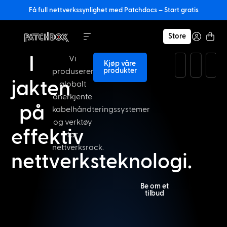
Få full nettverkssynlighet med Patchdocs – Start gratis
Store
I
Vi
Kjøp våre
produkter
produserer
jakten
globalt
anerkjente
på
kabelhåndteringssystemer
og verktøy
effektiv
for
nettverksrack.
nettverksteknologi.
Be om et
tilbud