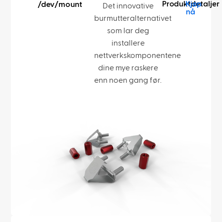
Produktdetaljer
Kjøp
/dev/mount
Det innovative
nå
burmutteralternativet
som lar deg
installere
nettverkskomponentene
dine mye raskere
enn noen gang før.