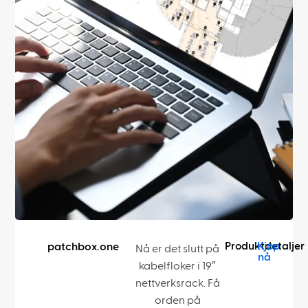
Produktdetaljer
Kjøp
patchbox.one
Nå er det slutt på
nå
kabelfloker i 19″
nettverksrack. Få
orden på