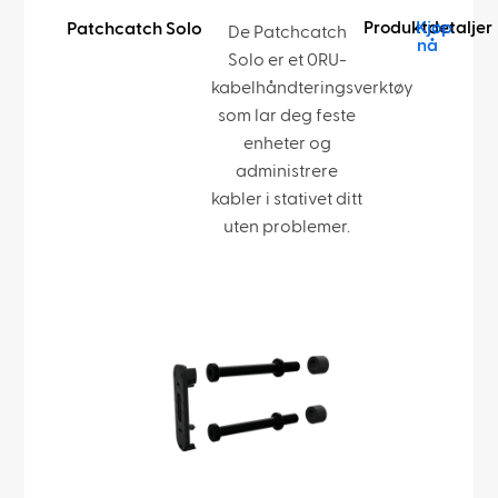
Produktdetaljer
Kjøp
Patchcatch Solo
De Patchcatch
nå
Solo er et 0RU-
kabelhåndteringsverktøy
som lar deg feste
enheter og
administrere
kabler i stativet ditt
uten problemer.