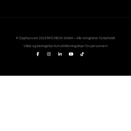
© Opphavsrett 2026 PATCHBOX GmbH – Alle rettigheter forbeholdt
Vilkår og betingelser
Avtrykk
Retningslinjer for personvern