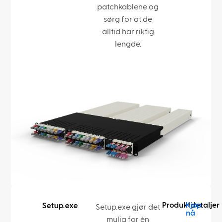
patchkablene og
sørg for at de
alltid har riktig
lengde.
Produktdetaljer
Kjøp
Setup.exe
Setup.exe gjør det
nå
mulig for én