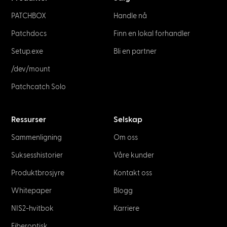
PATCHBOX
Handle nå
Patchdocs
Finn en lokal forhandler
Setup.exe
Bli en partner
/dev/mount
Patchcatch Solo
Ressurser
Selskap
Sammenligning
Om oss
Suksesshistorier
Våre kunder
Produktbrosjyre
Kontakt oss
Whitepaper
Blogg
NIS2-hvitbok
Karriere
Fiberoptisk