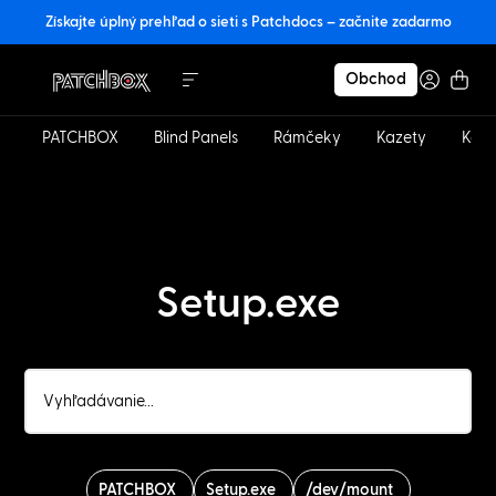
Získajte úplný prehľad o sieti s Patchdocs – začnite zadarmo
Obchod
PATCHBOX
Blind Panels
Rámčeky
Kazety
Kábl
Setup.exe
PATCHBOX
Setup.exe
/dev/mount