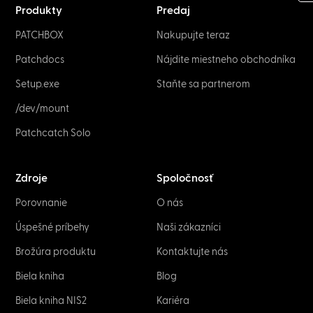
Produkty
Predaj
PATCHBOX
Nakupujte teraz
Patchdocs
Nájdite miestneho obchodníka
Setup.exe
Staňte sa partnerom
/dev/mount
Patchcatch Solo
Zdroje
Spoločnosť
Porovnanie
O nás
Úspešné príbehy
Naši zákazníci
Brožúra produktu
Kontaktujte nás
Biela kniha
Blog
Biela kniha NIS2
Kariéra