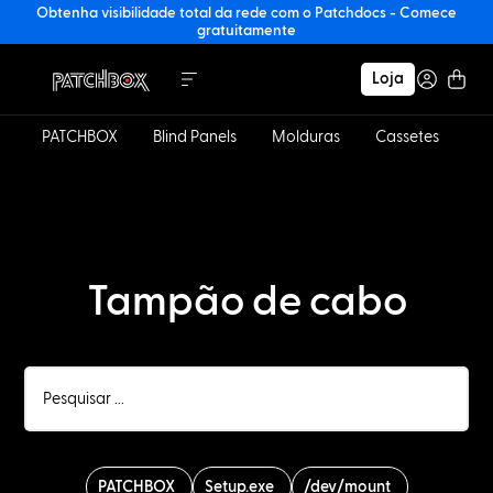
Obtenha visibilidade total da rede com o Patchdocs - Comece
gratuitamente
Loja
PATCHBOX
Blind Panels
Molduras
Cassetes
C
Tampão de cabo
PATCHBOX
Setup.exe
/dev/mount