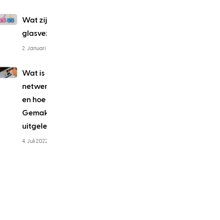
Wat zijn SC
glasvezelconnectoren?
2. Januari 2023
Wat is een
netwerkschakelaar
en hoe werkt hij?
Gemakkelijk
uitgelegd
4. Juli 2022