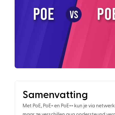
Samenvatting
Met PoE, PoE+ en PoE++ kun je via netwer
maar ze verschillen qua ondersteund ve