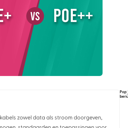
Popu
beri
kkabels zowel data als stroom doorgeven,
rmogen, standaarden en toepassingen voor