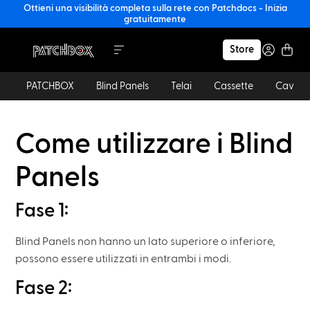
Ottieni una visibilità completa sulla rete con Patchdocs - Inizia
gratuitamente
Store
PATCHBOX
Blind Panels
Telai
Cassette
Cavi
Come utilizzare i Blind
Panels
Fase 1:
Blind Panels non hanno un lato superiore o inferiore,
possono essere utilizzati in entrambi i modi.
Fase 2: