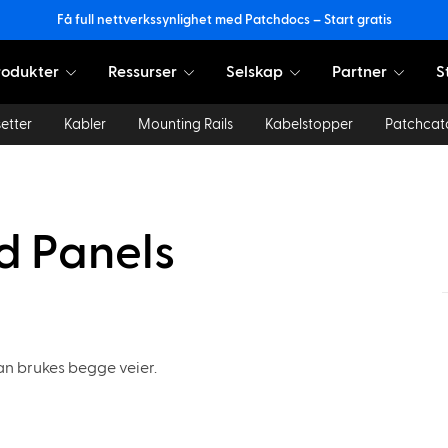
Få full nettverkssynlighet med Patchdocs – Start gratis
rodukter
Ressurser
Selskap
Partner
S
etter
Kabler
Mounting Rails
Kabelstopper
Patchcat
nd Panels
kan brukes begge veier.