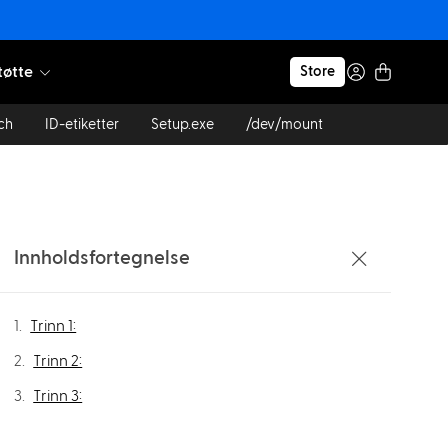
tøtte
Store
ch
ID-etiketter
Setup.exe
/dev/mount
Innholdsfortegnelse
Trinn 1:
Trinn 2:
Trinn 3: