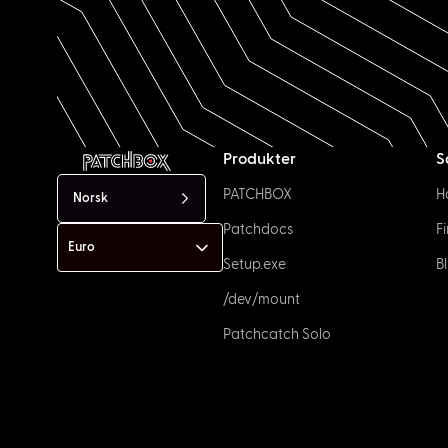
Produkter
S
PATCHBOX
H
Norsk
Patchdocs
F
Setup.exe
Bl
/dev/mount
Patchcatch Solo