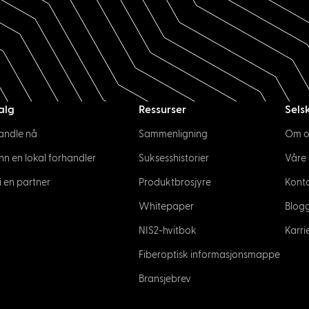
alg
Ressurser
Sels
andle nå
Sammenligning
Om o
inn en lokal forhandler
Suksesshistorier
Våre
i en partner
Produktbrosjyre
Konta
Whitepaper
Blog
NIS2-hvitbok
Karri
Fiberoptisk informasjonsmappe
Bransjebrev