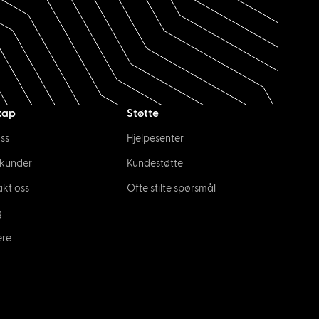
kap
Støtte
ss
Hjelpesenter
 kunder
Kundestøtte
kt oss
Ofte stilte spørsmål
g
ere