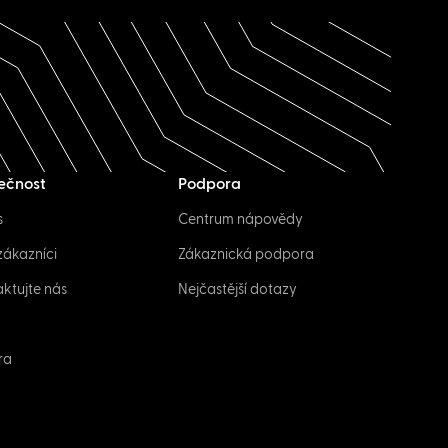
ečnost
Podpora
s
Centrum nápovědy
zákazníci
Zákaznická podpora
ktujte nás
Nejčastější dotazy
ra