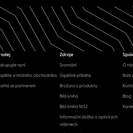
rodej
Zdroje
Spol
akupujte nyní
Srovnání
O ná
ajděte si místního obchodníka
Úspěšné příběhy
Naši 
taňte se partnerem
Brožura o produktu
Konta
Bílá kniha
Blog
Bílá kniha NIS2
Karié
Informační složka o optických
vláknech