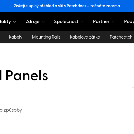
Získejte úplný přehled o síti s Patchdocs – začněte zdarma
dukty
Zdroje
Společnost
Partner
Pod
Kabely
Mounting Rails
Kabelová zátka
Patchcatch
d Panels
ma způsoby.