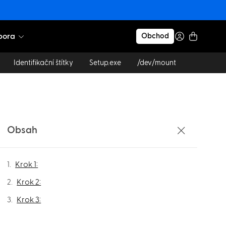
pora
Obchod
Identifikační štítky
Setup.exe
/dev/mount
Obsah
Krok 1:
Krok 2:
Krok 3: