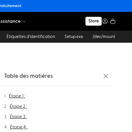
gratuitement
ssistance
Store
Étiquettes d'identification
Setup.exe
/dev/mount
Table des matières
Étape 1 :
Étape 2 :
Étape 3 :
Étape 4 :