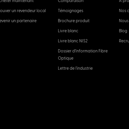
cheter maintenant
Comparaison
À pr
rouver un revendeur local
Témoignages
Nos c
evenir un partenaire
Brochure produit
Nous
Livre blanc
Blog
Livre blanc NIS2
Recr
Dossier d'Information Fibre
Optique
Lettre de l'industrie