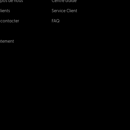
opos de nous
Centre d'aide
lients
Service Client
 contacter
FAQ
utement