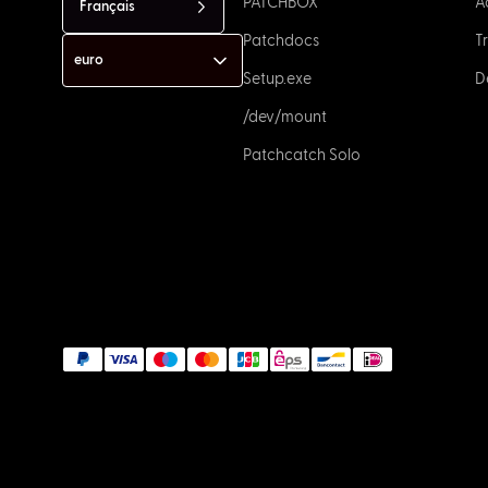
PATCHBOX
A
Français
Patchdocs
T
Setup.exe
D
/dev/mount
Patchcatch Solo