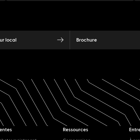
r local
Brochure
entes
Ressources
Entr