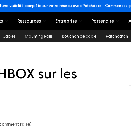
d'une visibilité complète sur votre réseau avec Patchdocs - Commencez 
ts
Ressources
Entreprise
Partenaire
A
Câbles
Mounting Rails
Bouchon de câble
Patchcatch
BOX sur les
r comment faire
)