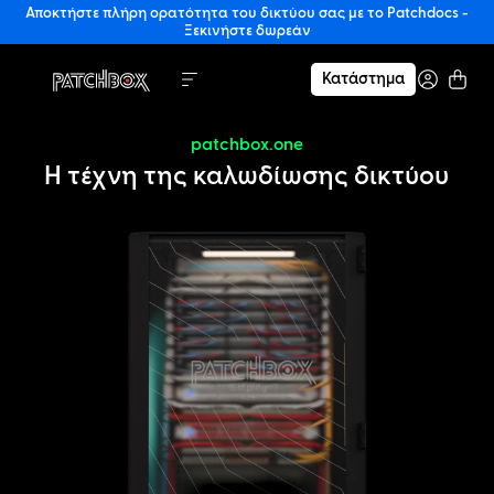
Αποκτήστε πλήρη ορατότητα του δικτύου σας με το Patchdocs -
Ξεκινήστε δωρεάν
Κατάστημα
patchbox.one
Η τέχνη της καλωδίωσης δικτύου