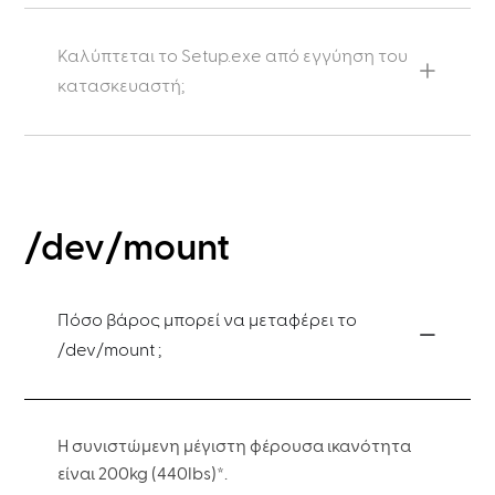
Καλύπτεται το Setup.exe από εγγύηση του
κατασκευαστή;
/dev/mount
Πόσο βάρος μπορεί να μεταφέρει το
/dev/mount ;
Η συνιστώμενη μέγιστη φέρουσα ικανότητα
είναι 200kg (440lbs)*.