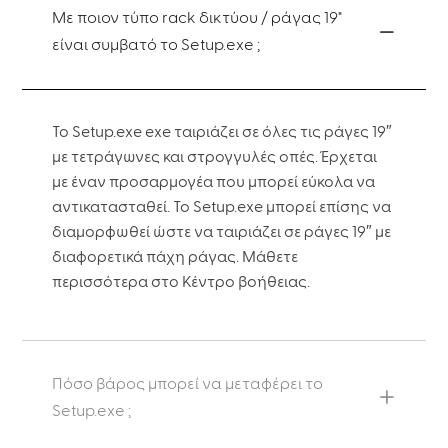
Με ποιον τύπο rack δικτύου / ράγας 19"
είναι συμβατό το Setup.exe ;
Το Setup.exe exe ταιριάζει σε όλες τις ράγες 19″
με τετράγωνες και στρογγυλές οπές. Έρχεται
με έναν προσαρμογέα που μπορεί εύκολα να
αντικατασταθεί. Το Setup.exe μπορεί επίσης να
διαμορφωθεί ώστε να ταιριάζει σε ράγες 19″ με
διαφορετικά πάχη ράγας. Μάθετε
περισσότερα στο Κέντρο βοήθειας.
Πόσο βάρος μπορεί να μεταφέρει το
Setup.exe ;