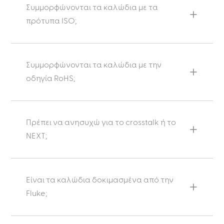
Συμμορφώνονται τα καλώδια με τα
πρότυπα ISO;
Συμμορφώνονται τα καλώδια με την
οδηγία RoHS;
Πρέπει να ανησυχώ για το crosstalk ή το
NEXT;
Είναι τα καλώδια δοκιμασμένα από την
Fluke;