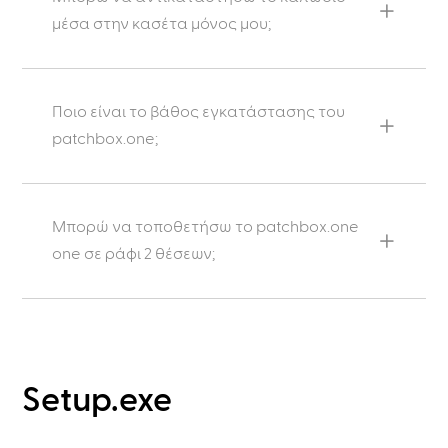
μέσα στην κασέτα μόνος μου;
Ποιο είναι το βάθος εγκατάστασης του
patchbox.one;
Μπορώ να τοποθετήσω το patchbox.one
one σε ράφι 2 θέσεων;
Setup.exe