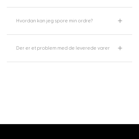
Hvordan kan jeg spore min ordre?
Der er et problem med de leverede varer