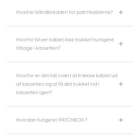
Hvad er båndbredden for patchkablerne?
Hvorfor bliver kablet ikke trukket hurtigere
tilbage i kassetten?
Hvorfor er det lidt svært at trække kablet ud
af kassetten og at få det trukket ind i
kassetten igen?
Hvordan fungerer PATCHBOX ?