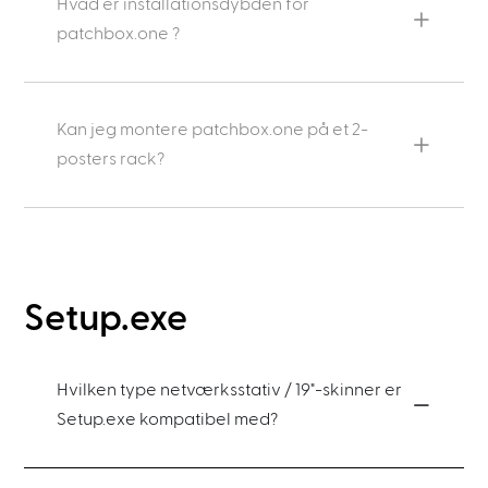
Hvad er installationsdybden for
patchbox.one ?
Kan jeg montere patchbox.one på et 2-
posters rack?
Setup.exe
Hvilken type netværksstativ / 19"-skinner er
Setup.exe kompatibel med?