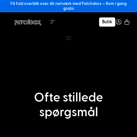
Få fuld overblik over dit netværk med Patchdocs – Kom i gang
gratis
Butik
Ofte stillede
spørgsmål