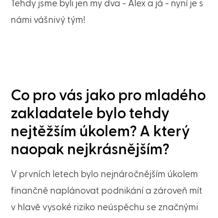
Tehdy jsme byli jen my dva - Alex a já - nyní je s
námi vášnivý tým!
Co pro vás jako pro mladého
zakladatele bylo tehdy
nejtěžším úkolem? A který
naopak nejkrásnějším?
V prvních letech bylo nejnáročnějším úkolem
finančně naplánovat podnikání a zároveň mít
v hlavě vysoké riziko neúspěchu se značnými