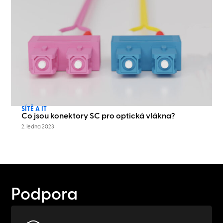
SÍTĚ A IT
Co jsou konektory SC pro optická vlákna?
2. ledna 2023
Podpora