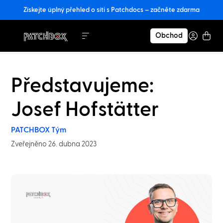
Získejte úplný přehled o síti s Patchdocs – začněte zdarma
Obchod
Představujeme:
Josef Hofstätter
PATCHBOX Tým
Zveřejněno 26. dubna 2023