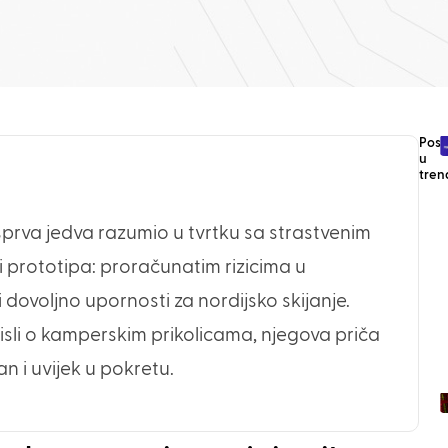
Post
u
tren
isprva jedva razumio u tvrtku sa strastvenim
ji prototipa: proračunatim rizicima u
 dovoljno upornosti za nordijsko skijanje.
isli o kamperskim prikolicama, njegova priča
n i uvijek u pokretu.