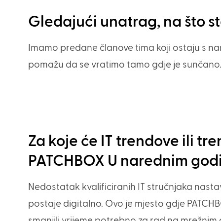
Gledajući unatrag, na što s
Imamo predane članove tima koji ostaju s na
pomažu da se vratimo tamo gdje je sunčano
Za koje će IT trendove ili tr
PATCHBOX U narednim god
Nedostatak kvalificiranih IT stručnjaka nastav
postaje digitalno. Ovo je mjesto gdje PATCH
smanjili vrijeme potrebno za rad na mrežnim 