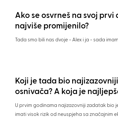
Ako se osvrneš na svoj prvi
najviše promijenilo?
Tada smo bili nas dvoje - Alex i ja - sada ima
Koji je tada bio najizazovn
osnivača? A koja je najljep
U prvim godinama najizazovniji zadatak bio je
imati visok rizik od neuspjeha sa značajnim 