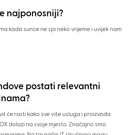
te najponosniji?
ma kada sunce ne sja neko vrijeme i uvijek nam
.
endove postati relevantni
inama?
it će rasti kako sve više usluga i proizvoda
BOX dolazi na svoje mjesto. Značajno smo
ormarima. Na taj način IT stručnjaci mogu