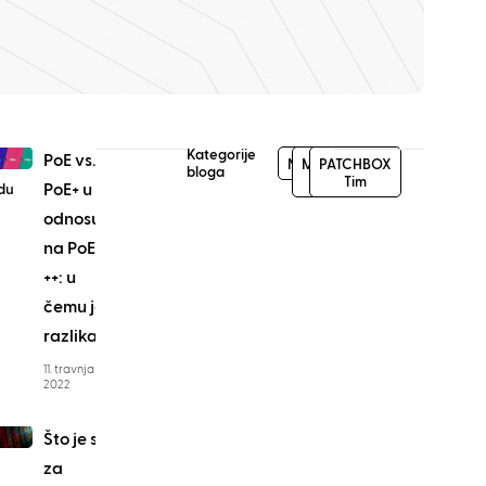
ovi
Kategorije
PoE vs.
Novosti
Mreža
PATCHBOX
bloga
i IT
Tim
PoE+ u
du
odnosu
na PoE
++: u
čemu je
razlika?
11. travnja
2022
Što je stalak
za