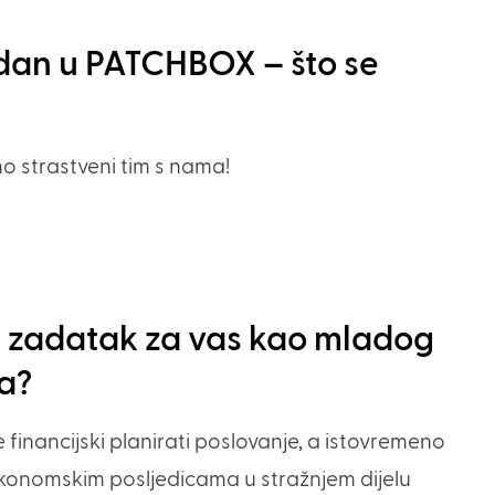
 dan u PATCHBOX – što se
mo strastveni tim s nama!
iji zadatak za vas kao mladog
ša?
 financijski planirati poslovanje, a istovremeno
ekonomskim posljedicama u stražnjem dijelu