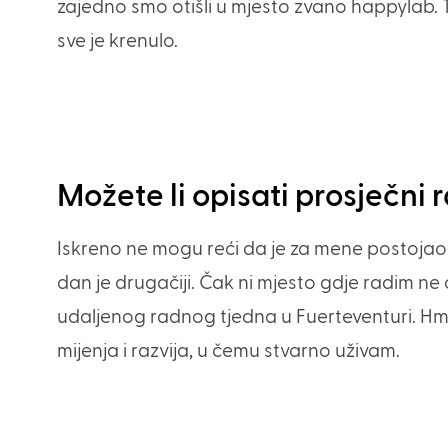
zajedno smo otišli u mjesto zvano happylab. T
sve je krenulo.
Možete li opisati prosječn
Iskreno ne mogu reći da je za mene postoja
dan je drugačiji. Čak ni mjesto gdje radim ne o
udaljenog radnog tjedna u Fuerteventuri. Hmmm
mijenja i razvija, u čemu stvarno uživam.