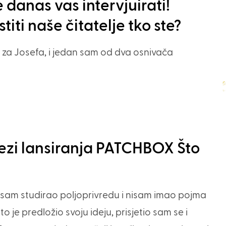
 danas vas intervjuirati!
iti naše čitatelje tko ste?
ak za Josefa, i jedan sam od dva osnivača
vezi lansiranja PATCHBOX Što
k sam studirao poljoprivredu i nisam imao pojma
je predložio svoju ideju, prisjetio sam se i