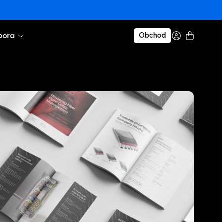
pora
Obchod