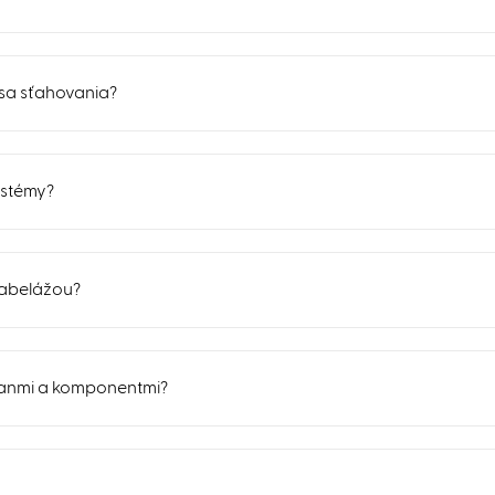
sa sťahovania?
ystémy?
kabelážou?
ojanmi a komponentmi?