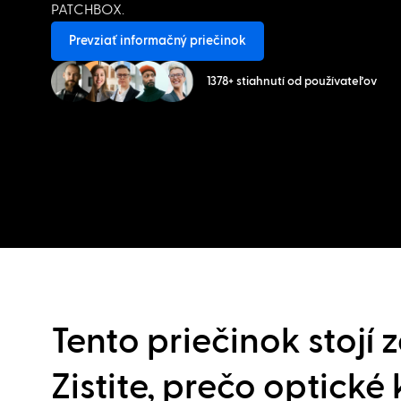
PATCHBOX.
Prevziať informačný priečinok
1378+ stiahnutí od používateľov
Tento priečinok stojí z
Zistite, prečo optické