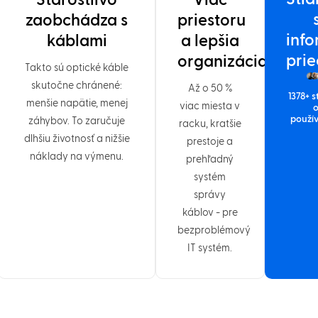
Starostlivo
Viac
zaobchádza s
priestoru
inf
káblami
a lepšia
prie
organizácia
Takto sú optické káble
skutočne chránené:
Až o 50 %
1378+ s
menšie napätie, menej
viac miesta v
použí
záhybov. To zaručuje
racku, kratšie
dlhšiu životnosť a nižšie
prestoje a
náklady na výmenu.
prehľadný
systém
správy
káblov - pre
bezproblémový
IT systém.