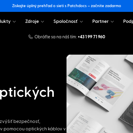
Získajte úplný prehľad o sieti s Patchdocs – začnite zadarmo
dukty
Zdroje
Spoločnosť
Partner
Pod
Obráťte sa na náš tím:
+43 1 99 71 960
optických
 zvýšiť bezpečnosť,
čov pomocou optických káblov v