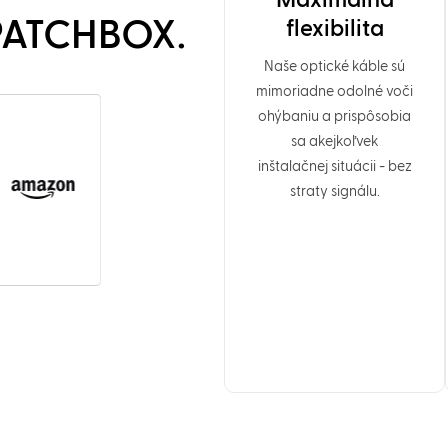
Maximálna
 PATCHBOX.
flexibilita
Naše optické káble sú
mimoriadne odolné voči
ohýbaniu a prispôsobia
sa akejkoľvek
inštalačnej situácii - bez
straty signálu.