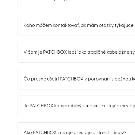
Koho môžem kontaktovať, ak mám otázky týkajúce 
V čom je PATCHBOX lepší ako tradičné kabelážne s
Čo presne ušetrí PATCHBOX v porovnaní s bežnou 
Je PATCHBOX kompatibilný s mojimi existujúcimi st
Ako PATCHBOX znižuje prestoje a stres IT tímov?