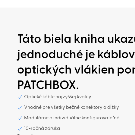
Táto biela kniha ukaz
jednoduché je káblo
optických vlákien p
PATCHBOX.
Optické káble najvyššej kvality
Vhodné pre všetky bežné konektory a dĺžky
Modulárne a individuálne konfigurovateľné
10-ročná záruka