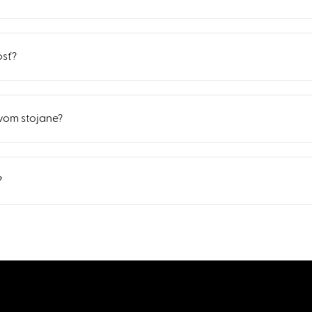
osť?
vom stojane?
?