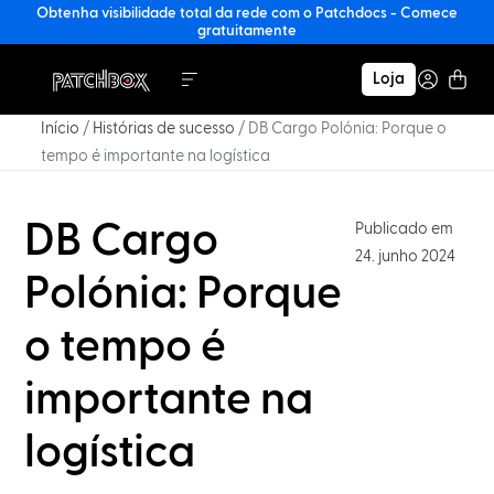
Obtenha visibilidade total da rede com o Patchdocs - Comece
gratuitamente
Loja
Início
/
Histórias de sucesso
/
DB Cargo Polónia: Porque o
tempo é importante na logística
DB Cargo
Publicado em
24. junho 2024
Polónia: Porque
o tempo é
importante na
logística