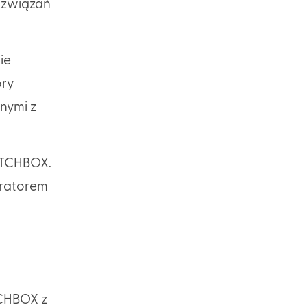
rozwiązań
ie
óry
nymi z
PATCHBOX.
gratorem
w
TCHBOX z