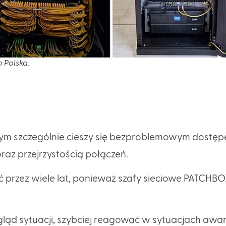
 Polska.
jowym szczególnie cieszy się bezproblemowym dostę
az przejrzystością połączeń.
ać przez wiele lat, ponieważ szafy sieciowe PATCHB
ląd sytuacji, szybciej reagować w sytuacjach awar