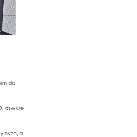
pem do
OX zawsze
yjnych, a