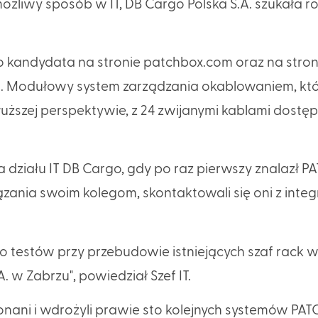
żliwy sposób w IT, DB Cargo Polska S.A. szukała 
o kandydata na stronie patchbox.com oraz na stron
. Modułowy system zarządzania okablowaniem, kt
uższej perspektywie, z 24 zwijanymi kablami dostęp
zefa działu IT DB Cargo, gdy po raz pierwszy znalazł 
ania swoim kolegom, skontaktowali się oni z inte
o testów przy przebudowie istniejących szaf rack 
 w Zabrzu", powiedział Szef IT.
konani i wdrożyli prawie sto kolejnych systemów PA