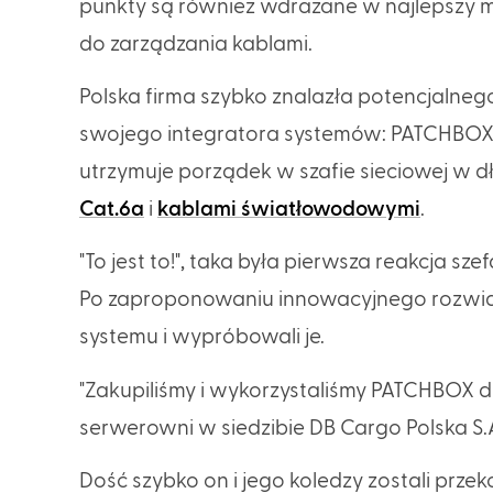
punkty są również wdrażane w najlepszy mo
do zarządzania kablami.
Polska firma szybko znalazła potencjalneg
swojego integratora systemów: PATCHBOX
utrzymuje porządek w szafie sieciowej w dł
Cat.6a
i
kablami światłowodowymi
.
"To jest to!", taka była pierwsza reakcja s
Po zaproponowaniu innowacyjnego rozwiąz
systemu i wypróbowali je.
"Zakupiliśmy i wykorzystaliśmy PATCHBOX d
serwerowni w siedzibie DB Cargo Polska S.A.
Dość szybko on i jego koledzy zostali prze