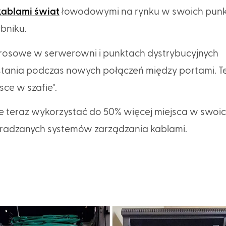
kablami świat
łowodowymi na rynku w swoich pun
bniku.
krosowe w serwerowni i punktach dystrybucyjnych
ania podczas nowych połączeń między portami. T
ce w szafie".
e teraz wykorzystać do 50% więcej miejsca w swoic
nagradzanych systemów zarządzania kablami.