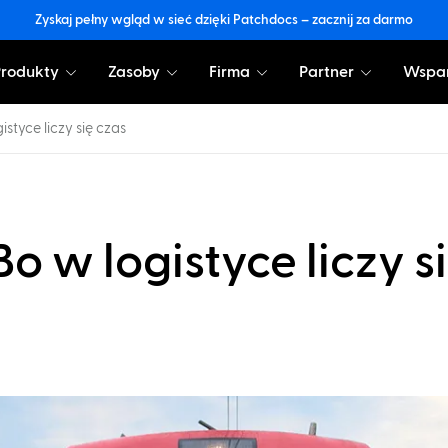
Zyskaj pełny wgląd w sieć dzięki Patchdocs – zacznij za darmo
Produkty
Zasoby
Firma
Partner
Wspar
styce liczy się czas
o w logistyce liczy s