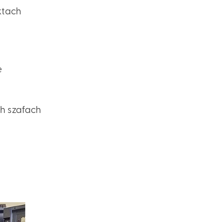
ktach
e
h szafach