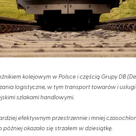
oźnikiem kolejowym w Polsce i częścią Grupy DB (D
nia logistyczne, w tym transport towarów i usługi 
ejskimi szlakami handlowymi.
bardziej efektywnym przestrzennie i mniej czasochł
o później okazało się strzałem w dziesiątkę.