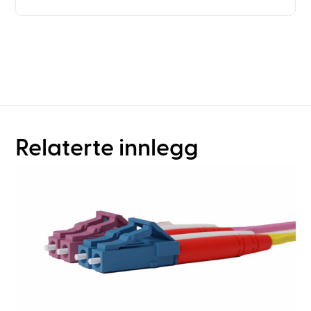
Trenger du mer enn bare
rackplanlegging?
Relaterte innlegg