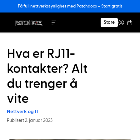
Få full nettverkssynlighet med Patchdocs – Start gratis
Store
Hva er RJ11-
kontakter? Alt
du trenger å
vite
Nettverk og IT
Publisert 2. januar 2023