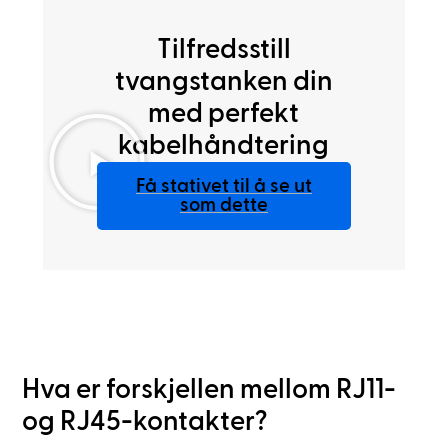
Tilfredsstill
tvangstanken din
med perfekt
kabelhåndtering
Få stativet til å se ut
som dette
Hva er forskjellen mellom RJ11-
og RJ45-kontakter?