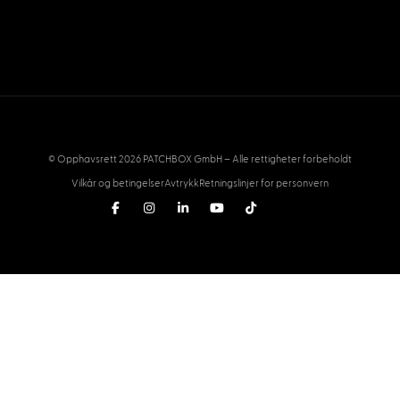
© Opphavsrett 2026 PATCHBOX GmbH – Alle rettigheter forbeholdt
Vilkår og betingelser
Avtrykk
Retningslinjer for personvern