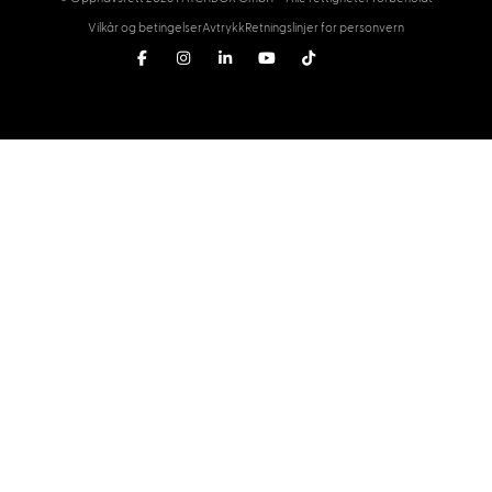
Vilkår og betingelser
Avtrykk
Retningslinjer for personvern