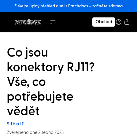
Získejte úplný přehled o síti s Patchdocs – začněte zdarma
Obchod
Co jsou
konektory RJ11?
Vše, co
potřebujete
vědět
Sítě a IT
Zveřejněno dne 2. ledna 2023