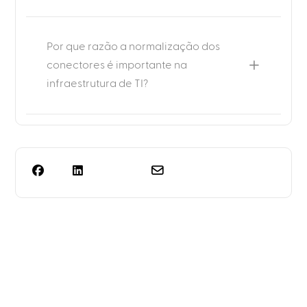
Por que razão a normalização dos
conectores é importante na
infraestrutura de TI?
Precisa de mais do que
apenas o planeamento
das prateleiras?