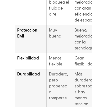
bloquea el
mejorado
flujo de
con gran
aire
eficiencia
de espacio
Protección
Muy
Bueno,
EMI
buena
mejorado
con la
tecnología
Flexibilidad
Menos
Gran
flexible
flexibilidad
Durabilidad
Duradero,
Más
pero
duradero,
propenso
sobre todo
a
si hay
romperse
menos
tensión