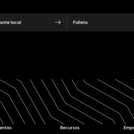
nte local
Folleto
entas
Recursos
Emp