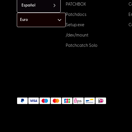
PATCHBOX
C
Español
Patchdocs
E
Setup.exe
C
/dev/mount
Patchcatch Solo