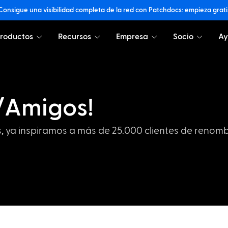
Consigue una visibilidad completa de la red con Patchdocs: empieza grati
roductos
Recursos
Empresa
Socio
A
/Amigos!
, ya inspiramos a más de 25.000 clientes de renom