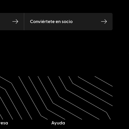
Conviértete en socio
resa
Ayuda