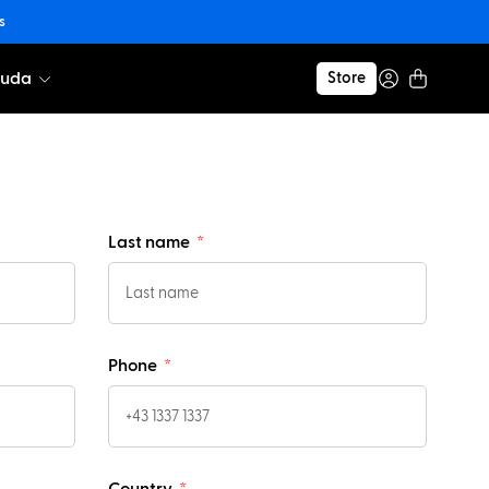
s
yuda
Store
Last name
Phone