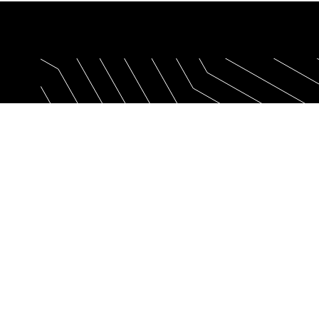
Productos
V
PATCHBOX
C
Español
Patchdocs
E
Setup.exe
C
/dev/mount
Patchcatch Solo