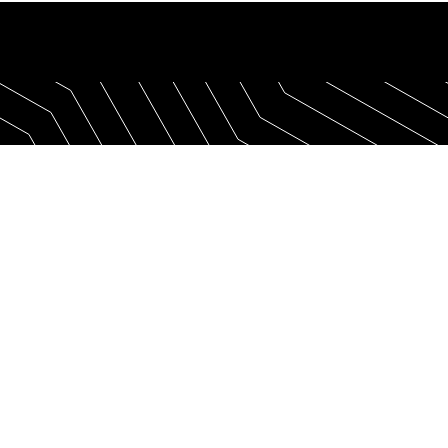
entas
Recursos
Emp
omprar ahora
Comparación
Acer
ncuentra un distribuidor local
Historias de éxito
Nuest
onviértete en socio
Folleto de productos
Cont
Libro Blanco
Blog
Informe NIS2
Empl