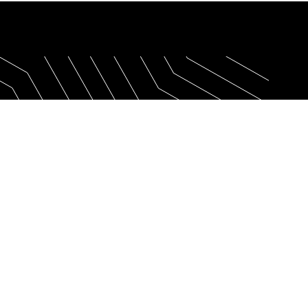
resa
Ayuda
ca de nosotros
Centro de ayuda
ros clientes
Atención al cliente
acto
Preguntas frecuentes
eo