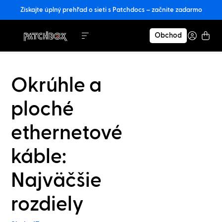
Získajte úplný prehľad o sieti s Patchdocs – začnite zadarmo
Obchod
Okrúhle a
ploché
ethernetové
káble:
Najväčšie
rozdiely