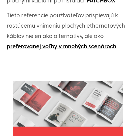
plochými káblami po inštalácii
PATCHBOX
.
Tieto referencie používateľov prispievajú k
rastúcemu vnímaniu plochých ethernetových
káblov nielen ako alternatívy, ale ako
preferovanej voľby v mnohých scenároch
.