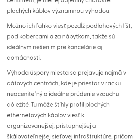
centimetri, je menej objemný charakter
plochých káblov významnou výhodou.
Možno ich ľahko viesť pozdĺž podlahových líšt,
pod kobercami a za nábytkom, takže sú
ideálnym riešením pre kancelárie aj
domácnosti.
Výhoda úspory miesta sa prejavuje najmä v
dátových centrách, kde je priestor v racku
neoceniteľný a ideálne prúdenie vzduchu
dôležité. Tu môže štíhly profil plochých
ethernetových káblov viesť k
organizovanejšej, prístupnejšej a
škálovateľnejšej sieťovej infraštruktúre, pričom