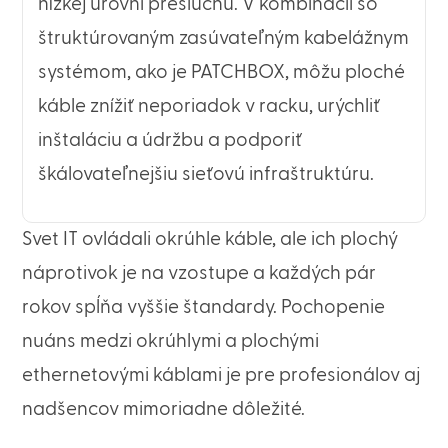
nízkej úrovni presluchu. V kombinácii so
štruktúrovaným zasúvateľným kabelážnym
systémom, ako je PATCHBOX, môžu ploché
káble znížiť neporiadok v racku, urýchliť
inštaláciu a údržbu a podporiť
škálovateľnejšiu sieťovú infraštruktúru.
Svet IT ovládali okrúhle káble, ale ich plochý
náprotivok je na vzostupe a každých pár
rokov spĺňa vyššie štandardy. Pochopenie
nuáns medzi okrúhlymi a plochými
ethernetovými káblami je pre profesionálov aj
nadšencov mimoriadne dôležité.