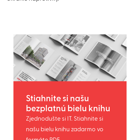
Stiahnite si našu
bezplatnú bielu knihu
Zjednodušte si IT. Stiahnite si
našu bielu knihu zadarmo vo