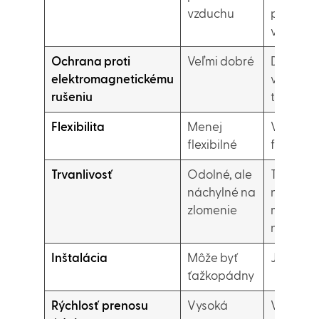
vzduchu
prúdeni
vzduchu
Ochrana proti
Veľmi dobré
Dobrý,
elektromagnetickému
vylepše
rušeniu
technol
Flexibilita
Menej
Vysoko
flexibilné
flexibiln
Trvanlivosť
Odolné, ale
Trvanlive
náchylné na
najmä ak
zlomenie
menšie
napätie
Inštalácia
Môže byť
Jednodu
ťažkopádny
Rýchlosť prenosu
Vysoká
Vysoká