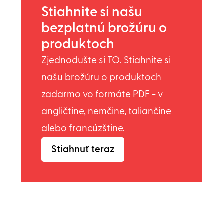
Stiahnite si našu
bezplatnú brožúru o
produktoch
Zjednodušte si TO. Stiahnite si
našu brožúru o produktoch
zadarmo vo formáte PDF - v
angličtine, nemčine, taliančine
alebo francúzštine.
Stiahnuť teraz