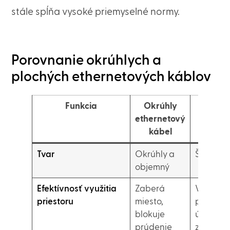
stále spĺňa vysoké priemyselné normy.
Porovnanie okrúhlych a
plochých ethernetových káblov
Funkcia
Okrúhly
Ploc
ethernetový
ethern
kábel
káb
Tvar
Okrúhly a
Štíhly a 
objemný
Efektívnosť využitia
Zaberá
Vysoko
priestoru
miesto,
priestor
blokuje
úsporné
prúdenie
zlepšen