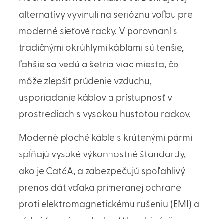
alternatívy vyvinuli na serióznu voľbu pre
moderné sieťové racky. V porovnaní s
tradičnými okrúhlymi káblami sú tenšie,
ľahšie sa vedú a šetria viac miesta, čo
môže zlepšiť prúdenie vzduchu,
usporiadanie káblov a prístupnosť v
prostrediach s vysokou hustotou rackov.
Moderné ploché káble s krútenými pármi
spĺňajú vysoké výkonnostné štandardy,
ako je Cat6A, a zabezpečujú spoľahlivý
prenos dát vďaka primeranej ochrane
proti elektromagnetickému rušeniu (EMI) a