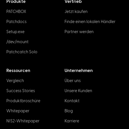
Produkte
Vertrieb
PATCHBOX
Jetzt kaufen
Patchdocs
Finde einen lokalen Händler
Setup.exe
Partner werden
/dev/mount
Patchcatch Solo
Ressourcen
Unternehmen
Vergleich
Über uns
Success Stories
Unsere Kunden
Produkt­broschüre
Kontakt
Whitepaper
Blog
NIS2-Whitepaper
Karriere