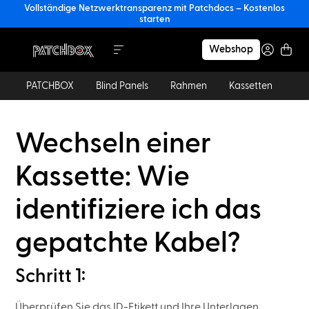
Vollständige Netzwerktransparenz mit Patchdocs – Kostenlos
starten
Webshop
PATCHBOX
Blind Panels
Rahmen
Kassetten
Ka
Wechseln einer
Kassette: Wie
identifiziere ich das
gepatchte Kabel?
Schritt 1:
Überprüfen Sie das ID-Etikett und Ihre Unterlagen.