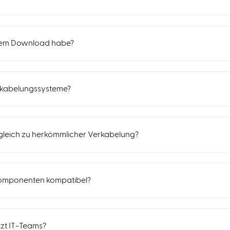
 dem Download habe?
rkabelungssysteme?
leich zu herkömmlicher Verkabelung?
Komponenten kompatibel?
tzt IT-Teams?