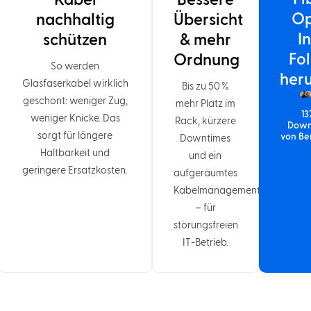
Kabel
Bessere
Op
nachhaltig
Übersicht
I
schützen
& mehr
Fo
Ordnung
So werden
her
Glasfaserkabel wirklich
Bis zu 50 %
geschont: weniger Zug,
mehr Platz im
13
weniger Knicke. Das
Rack, kürzere
Down
sorgt für längere
von Be
Downtimes
Haltbarkeit und
und ein
geringere Ersatzkosten.
aufgeräumtes
Kabelmanagement
– für
störungsfreien
IT-Betrieb.