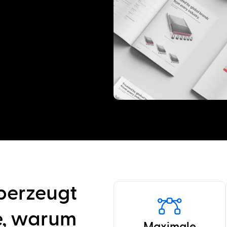
berzeugt
re, warum