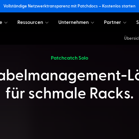
Vollständige Netzwerktransparenz mit Patchdocs – Kostenlos starten
e
Ressourcen
Unternehmen
Partner
S
Übersic
Patchcatch Solo
Kabelmanagement-L
für schmale Racks.