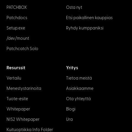
PATCHBOX
Osta nyt
Patchdocs
Etsi paikallinen kauppias
Setup.exe
Ryhdy kumppaniksi
/dev/mount
Patchcatch Solo
Resurssit
Yritys
Vertailu
Tietoa meistä
Menestystarinoita
Asiakkaamme
Tuote-esite
Ota yhteyttä
Whitepaper
Blogi
NIS2 Whitepaper
Ura
Kuituoptiikka Info Folder