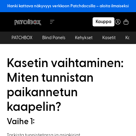
Hanki kattava näkyvyys verkkoon Patchdocsilla – aloita ilmaiseksi
Kauppa
PATCHBOX
Blind Panels
Kehykset
Kasetit
Kaape
Kasetin vaihtaminen:
Miten tunnistan
paikannetun
kaapelin?
Vaihe 1:
Tarkista tunnistetarra ja asiakirjat.