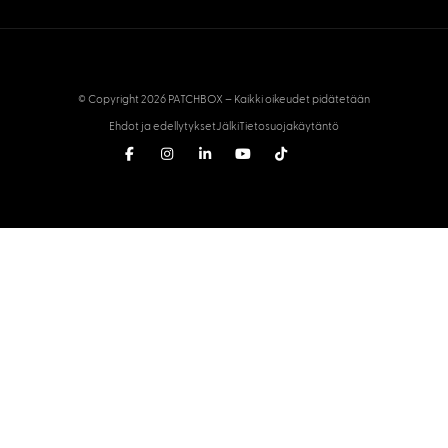
© Copyright 2026 PATCHBOX – Kaikki oikeudet pidätetään
Ehdot ja edellytykset
Jälki
Tietosuojakäytäntö