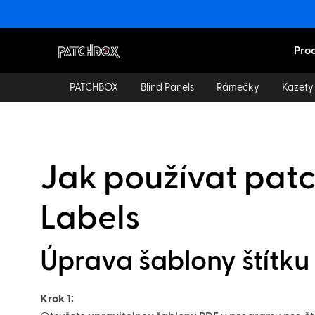
Pro
PATCHBOX
Blind Panels
Rámečky
Kazety
Jak používat patc
Labels
Úprava šablony štítku
Krok 1: