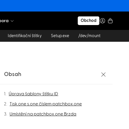
pora
Obchod
Identifikační štítky
Setup.exe
/dev/mount
Obsah
Úprava šablony štítku ID
Tisk.one s.one číslem patchbox.one
Umístění na patchbox.one Brzda