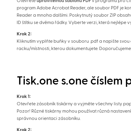
Otevřete
upravitelnou šablonu PDF
v programu pro čte
program Adobe Acrobat Reader, ale soubor PDF je komp
Reader a mnoha dalšími. Poskytnutý soubor ZIP obsahu
ID štítku se dvěma řádky. Vyberte verzi, která nejlépe
Krok 2:
Kliknutím vyplňte buňky v souboru .pdf a napište svo
racku/místnosti, kterou dokumentujete. Doporučujeme 
Tisk.one s.one číslem
Krok 1:
Otevřete zásobník tiskárny a vyjměte všechny listy papí
Pozor! Různé tiskárny mohou používat různá nastavení o
správnou orientaci zásobníku.
Krok 2: