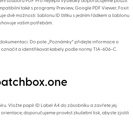
ní souborů PDF. Pro nejlepší výsledky doporučujeme použít
atibilní také s programy Preview, Google PDF Viewer, Foxit
je dvě možnosti: šablonu ID štítku s jedním řádkem a šablonu
 vyhovuje vašim potřebám.
u dokumentaci. Do pole „Poznámky“ přidejte informace o
označit a identifikovat kabely podle normy TIA-606-C.
 patchbox.one
ru. Vložte papír ID Label A4 do zásobníku a zavřete jej.
rientace, doporučujeme provést zkušební tisk, abyste zjistili