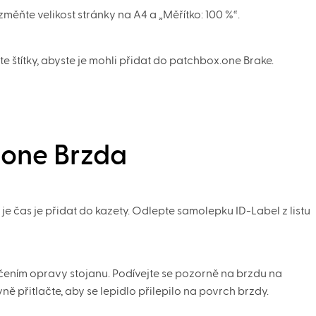
měňte velikost stránky na A4 a „Měřítko: 100 %“.
te štítky, abyste je mohli přidat do patchbox.one Brake.
.one Brzda
e čas je přidat do kazety. Odlepte samolepku ID-Label z listu
ením opravy stojanu. Podívejte se pozorně na brzdu na
vně přitlačte, aby se lepidlo přilepilo na povrch brzdy.