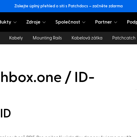
Získejte úplný přehled o síti s Patchdocs – začněte zdarma
dukty
Zdroje
Společnost
Partner
Pod
Kabely
Mounting Rails
Kabelová zátka
Patchcatch
hbox.one / ID-
 ID