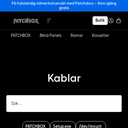
Få fullständig nätverksöversikt med Patchdocs – Kom igång
gratis
Butik
PATCHBOX
Blind Panels
Ramar
Kassetter
Kabl
Kablar
PATCHBOX
Setup.exe
/dev/mount