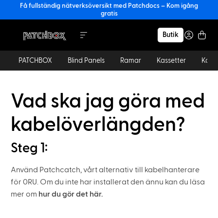
Få fullständig nätverksöversikt med Patchdocs – Kom igång
gratis
Butik
PATCHBOX
Blind Panels
Ramar
Kassetter
Kabl
Vad ska jag göra med
kabelöverlängden?
Steg 1:
Använd Patchcatch, vårt alternativ till kabelhanterare
för 0RU. Om du inte har installerat den ännu kan du läsa
mer om
hur du gör det här.