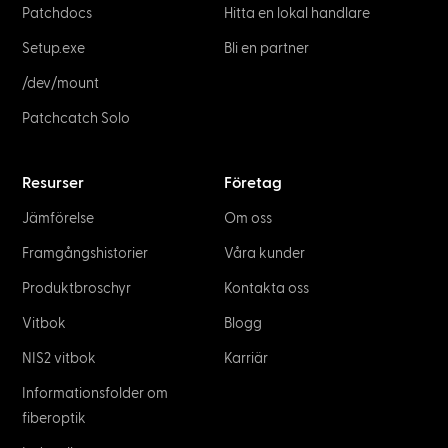
Patchdocs
Hitta en lokal handlare
Setup.exe
Bli en partner
/dev/mount
Patchcatch Solo
Resurser
Företag
Jämförelse
Om oss
Framgångshistorier
Våra kunder
Produktbroschyr
Kontakta oss
Vitbok
Blogg
NIS2 vitbok
Karriär
Informationsfolder om
fiberoptik