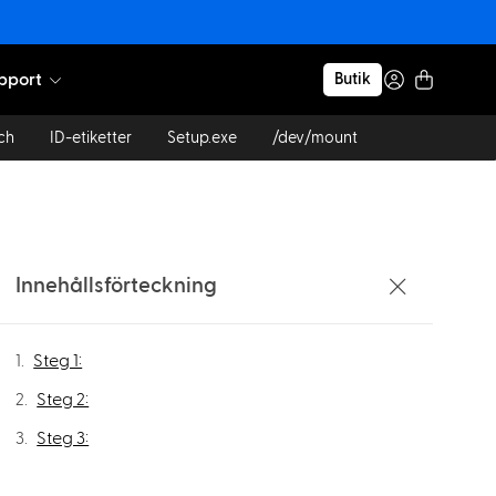
pport
Butik
ch
ID-etiketter
Setup.exe
/dev/mount
Innehållsförteckning
Steg 1:
Steg 2:
Steg 3: