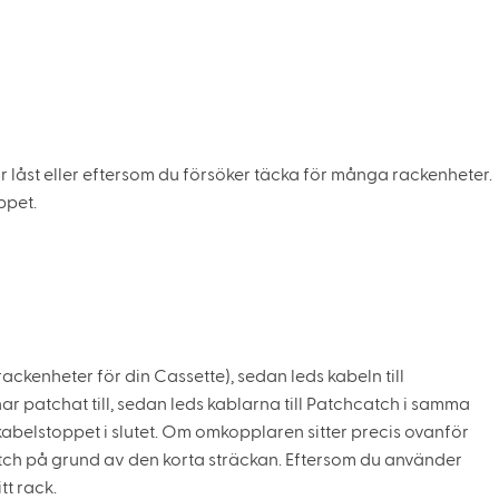
r låst eller eftersom du försöker täcka för många rackenheter.
ppet.
ackenheter för din Cassette), sedan leds kabeln till
 patchat till, sedan leds kablarna till Patchcatch i samma
abelstoppet i slutet. Om omkopplaren sitter precis ovanför
ch på grund av den korta sträckan. Eftersom du använder
t rack.