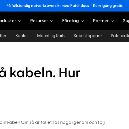
Få fullständig nätverksöversikt med Patchdocs – Kom igång gratis
odukter
Resurser
Företag
Partner
Su
tter
Kablar
Mounting Rails
Kabelstoppare
Patchcat
å kabeln. Hur
din kabel! Om så är fallet, läs noga igenom och följ