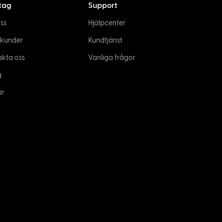
tag
Support
ss
Hjälpcenter
 kunder
Kundtjänst
akta oss
Vanliga frågor
g
är