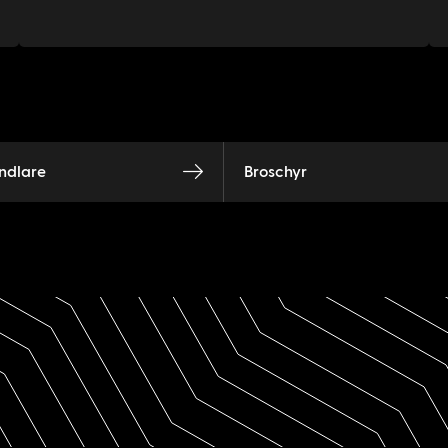
ndlare
Broschyr