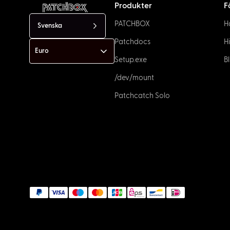
Produkter
F
PATCHBOX
H
Svenska
Patchdocs
H
Setup.exe
Bl
/dev/mount
Patchcatch Solo