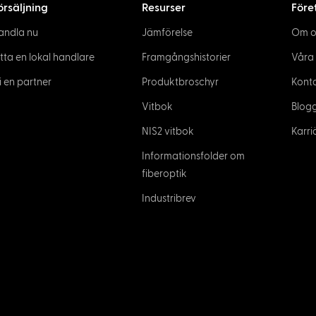
örsäljning
Resurser
Före
andla nu
Jämförelse
Om o
itta en lokal handlare
Framgångshistorier
Våra
i en partner
Produktbroschyr
Kont
Vitbok
Blog
NIS2 vitbok
Karri
Informationsfolder om
fiberoptik
Industribrev