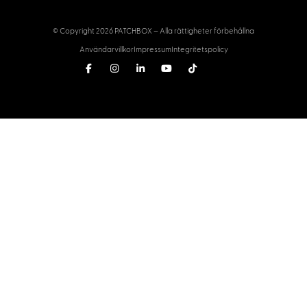
Broschyr
Bli en partner
Produkter
Försäljning
PATCHBOX
Handla nu
Patchdocs
Hitta en lokal handlare