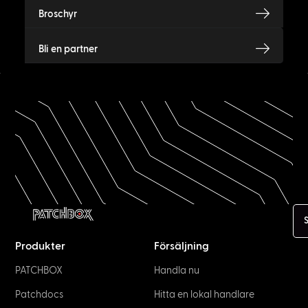
Istituto Serafico di Assisi: PATCHBOX’
biggest fan​
October 21, 2021
Support