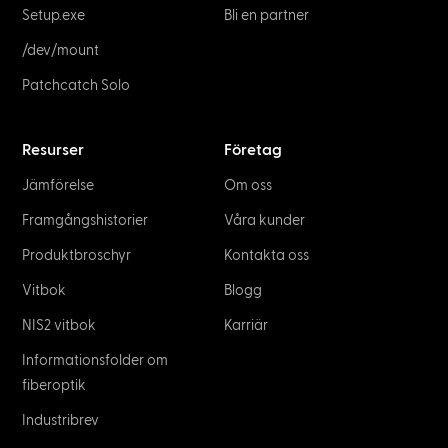
Hjälpcenter
Vi visar dig steg för steg hur du använder våra
produkter på rätt sätt och ger dig också värdefulla
tips och tricks för att göra ditt liv enklare!
Få hjälp
Vanliga frågor
Vi försöker att inte lämna någon fråga obesvarad!
Ta en titt på våra vanliga frågor och låt oss lösa dina
problem.
Läs mer om detta