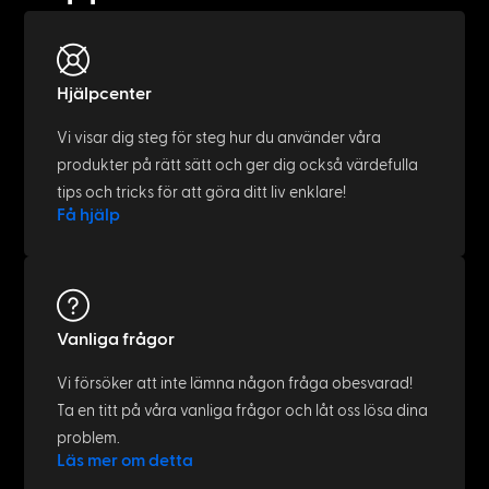
Alltron & hosttech: Fiber cable
management in underground data
center​
February 14, 2022
West Ham United FC: PATCHBOX goes
Premier League
December 17, 2021