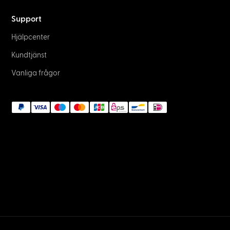
Kundtjänst
Behöver du hjälp med något? Oroa dig inte, vi finns
här för dig och kommer att försöka besvara din
supportförfrågan inom de närmaste 24 timmarna.
Ta kontakt med oss
Butik
Lokal handlare