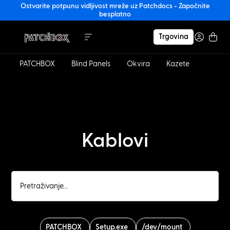
Ostvarite potpunu vidljivost mreže uz Patchdocs - Započnite
besplatno
Trgovina
PATCHBOX
Blind Panels
Okvira
Kazete
Kablov
Kablovi
PATCHBOX
Setup.exe
/dev/mount