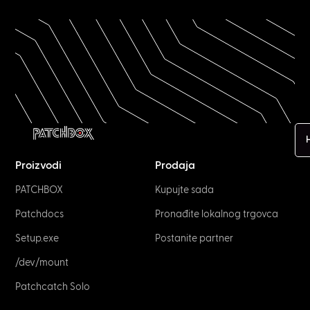
H
Proizvodi
Prodaja
PATCHBOX
Kupujte sada
Patchdocs
Pronađite lokalnog trgovca
Setup.exe
Postanite partner
/dev/mount
Patchcatch Solo