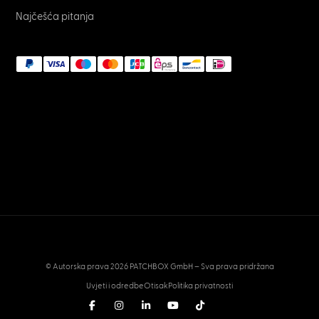
Najčešća pitanja
© Autorska prava 2026 PATCHBOX GmbH – Sva prava pridržana
Uvjeti i odredbe
Otisak
Politika privatnosti