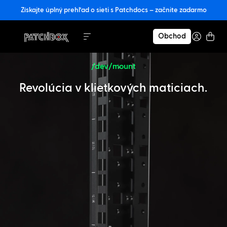
Získajte úplný prehľad o sieti s Patchdocs – začnite zadarmo
Obchod
/dev/mount
Revolúcia v klietkových maticiach.