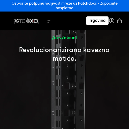
Ostvarite potpunu vidljivost mreže uz Patchdocs - Započnite
besplatno
Trgovina
/dev/mount
Revolucionarizirana kavezna
matica.