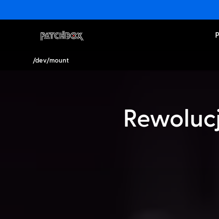
/dev/mount
Rewoluc