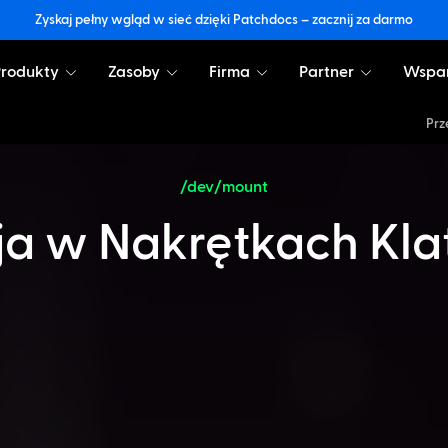
Zyskaj pełny wgląd w sieć dzięki Patchdocs – zacznij za darmo
Produkty
Zasoby
Firma
Partner
Wspar
Prz
/dev/mount
ja w Nakrętkach Kla