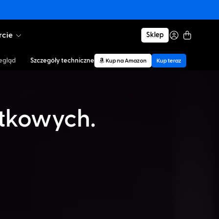
cie
Sklep
egląd
Szczegóły techniczne
Kup na Amazon
Kup teraz
tkowych.