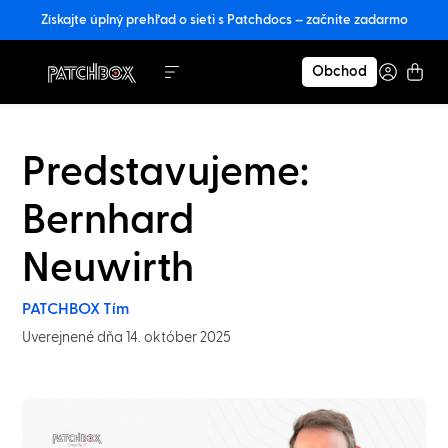
Získajte úplný prehľad o sieti s Patchdocs – začnite zadarmo
Obchod
Predstavujeme:
Bernhard
Neuwirth
PATCHBOX Tím
Uverejnené dňa 14. október 2025