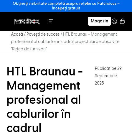
Obțineți vizibilitate completă asupra rețelei cu Patchdocs –
Începeți gratuit
Magazin
Acasă
/
Povești de succes
/
HTL Braunau - Management
profesional al cablurilor în cadrul proiectului de absolvire
"Rețea de furnizori"
HTL Braunau -
Publicat pe 29.
Septembrie
Management
2025
profesional al
cablurilor în
cadrul