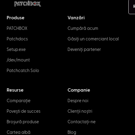
Produse
Vanzări
PATCHBOX
Cumpără acum
Patchdocs
Găsiți un comerciant local
Setup.exe
Deveniți partener
/dev/mount
Patchcatch Solo
Resurse
Companie
Comparație
Despre noi
Povești de succes
Clienții noștri
Broșură produse
Contactați-ne
Cartea albă
Blog