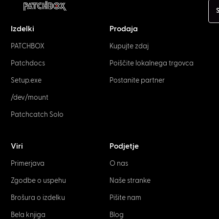
S
Izdelki
Prodaja
PATCHBOX
Kupujte zdaj
Patchdocs
Poiščite lokalnega trgovca
Setup.exe
Postanite partner
/dev/mount
Patchcatch Solo
Viri
Podjetje
Primerjava
O nas
Zgodbe o uspehu
Naše stranke
Brošura o izdelku
Pišite nam
Bela knjiga
Blog