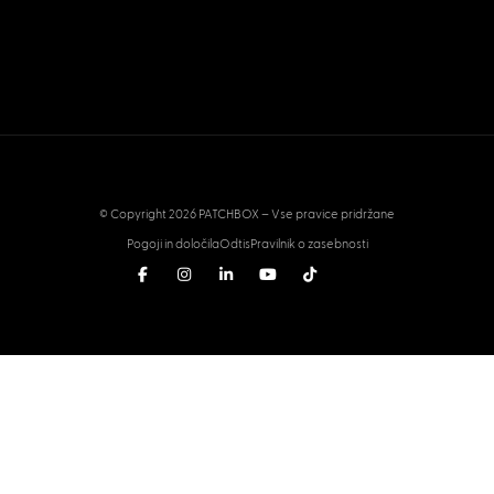
© Copyright 2026 PATCHBOX – Vse pravice pridržane
Pogoji in določila
Odtis
Pravilnik o zasebnosti