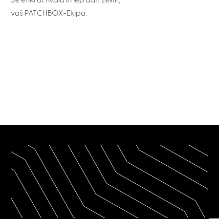
Še enkrat hvala in lep dan želim,
vaš PATCHBOX-Ekipa.