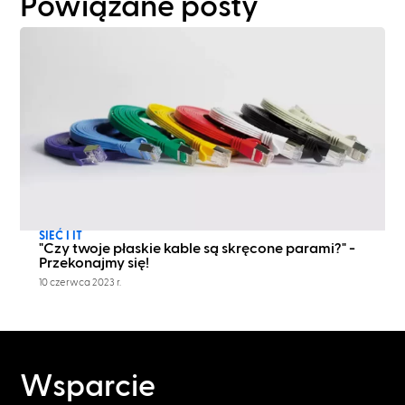
Powiązane posty
SIEĆ I IT
"Czy twoje płaskie kable są skręcone parami?" -
Przekonajmy się!
10 czerwca 2023 r.
Wsparcie