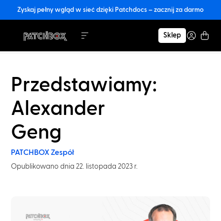
Zyskaj pełny wgląd w sieć dzięki Patchdocs – zacznij za darmo
Sklep
Przedstawiamy:
Alexander
Geng
PATCHBOX Zespół
Opublikowano dnia 22. listopada 2023 r.