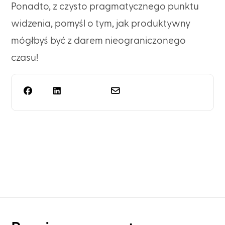
Ponadto, z czysto pragmatycznego punktu
widzenia, pomyśl o tym, jak produktywny
mógłbyś być z darem nieograniczonego
czasu!
Potrzebujesz czegoś
więcej niż tylko
zaplanowania szafy?