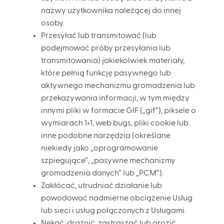
nazwy użytkownika należącej do innej
osoby.
Przesyłać lub transmitować (lub
podejmować próby przesyłania lub
transmitowania) jakiekolwiek materiały,
które pełnią funkcję pasywnego lub
aktywnego mechanizmu gromadzenia lub
przekazywania informacji, w tym między
innymi pliki w formacie GIF („gif”), piksele o
wymiarach 1×1, web bugs, pliki cookie lub
inne podobne narzędzia (określane
niekiedy jako „oprogramowanie
szpiegujące”, „pasywne mechanizmy
gromadzenia danych” lub „PCM”).
Zakłócać, utrudniać działanie lub
powodować nadmierne obciążenie Usług
lub sieci i usług połączonych z Usługami.
Nękać, drażnić, zastraszać lub grozić