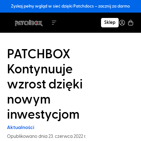
Zyskaj pełny wgląd w sieć dzięki Patchdocs – zacznij za darmo
Sklep
PATCHBOX
Kontynuuje
wzrost dzięki
nowym
inwestycjom
Aktualności
Opublikowano dnia 23. czerwca 2022 r.