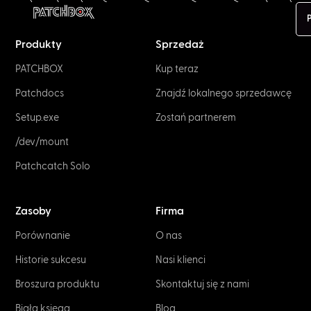
P
Produkty
Sprzedaż
PATCHBOX
Kup teraz
Patchdocs
Znajdź lokalnego sprzedawcę
Setup.exe
Zostań partnerem
/dev/mount
Patchcatch Solo
Zasoby
Firma
Porównanie
O nas
Historie sukcesu
Nasi klienci
Broszura produktu
Skontaktuj się z nami
Biała księga
Blog